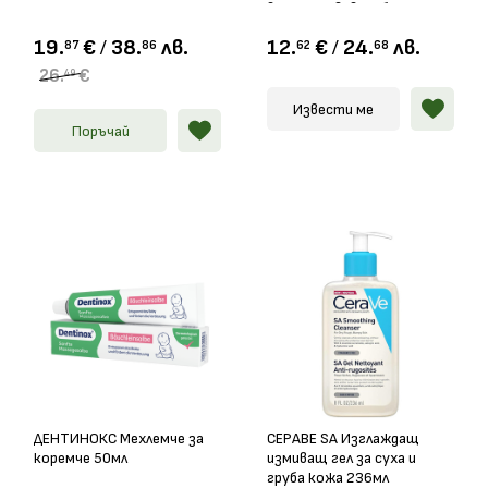
възстановяващ балсам
40мл
19.
€
/
38.
лв.
12.
€
/
24.
лв.
87
86
62
68
26.
€
49
Извести ме
Поръчай
ДЕНТИНОКС Мехлемче за
СЕРАВЕ SA Изглаждащ
коремче 50мл
измиващ гел за суха и
груба кожа 236мл