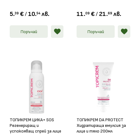
5.
€
/
10.
лв.
11.
€
/
21.
лв.
39
54
09
69
Поръчай
Поръчай
ТОПИКРЕМ ЦИКА+ SOS
ТОПИКРЕМ DA PROTECT
Регенериращ и
Хидратираща емулсия за
успокояващ спрей за лице
лице и тяло 200мл
и тяло 100мл