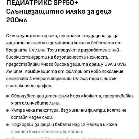
ПЕДИАТРИКС SPF50+
Слънцезащитно мляко за деца
200мл
Слънцезащитна грижа, специално създадена, за да
защити нежната и деликатна кожа на бебетата от
вредните UV лъчи. Този продукт е разработен с най-
високи стандарти на безопасност и нежност,
предоставяйки много висока защита срещу UVA и UVB
лъчите. Комбинацията от филтри от ново поколение
съчетава 4 непротиворечиви UV филтъра с нисък
екотоксичен профил.
Образуват защитен филм върху кожата, предпазвайки
я от слънчевите лъчи.
Ултра лека текстура, без химични филтри, която не
оставя мазен слой.
Подходящ за деца и бебета над 12 месеца и кожа
склонна към атопичен дерматит.
Водоустойчив. Фотостабилен. Хипоалргенен.