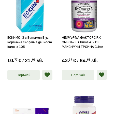
ЕСКИМО-3 с Витамин Е за
НЕЙЧЪРЪЛ ФАКТОРС RX
нормална сърдечна дейност
OMEGA-3 + Витамин D3
капс. х 105
МАКСИМУМ ТРОЙНА СИЛА
софтгел капс. 1425мг
/1000IU х 150
10.
€
/
21.
лв.
43.
€
/
84.
лв.
77
06
27
63
Поръчай
Поръчай