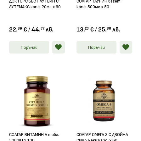
ДОКТОРС БЕСТ ЛУТЕИН С
СОЛГАР ТАУРИН вегет.
ЛУТЕМАКС капс. 20мг х 60
капс. 500мг х 50
22.
€
/
44.
лв.
13.
€
/
25.
лв.
89
77
23
88
Поръчай
Поръчай
СОЛГАР ВИТАМИН А табл.
СОЛГАР ОМЕГА 3 С ДВОЙНА
5000IU х 100
СИЛА меки капс. х 60