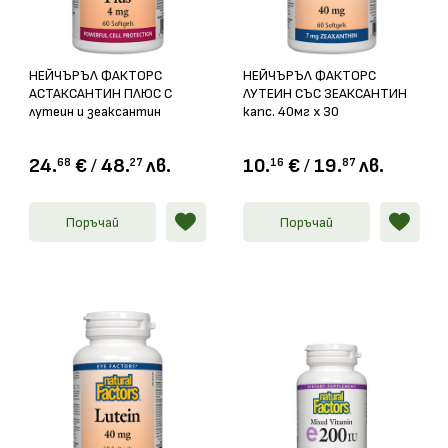
НЕЙЧЪРЪЛ ФАКТОРС
НЕЙЧЪРЪЛ ФАКТОРС
АСТАКСАНТИН ПЛЮС С
ЛУТЕИН СЪС ЗЕАКСАНТИН
лутеин и зеаксантин
капс. 40мг х 30
софгел капс. 4мг x 60
24.
€
/
48.
лв.
10.
€
/
19.
лв.
68
27
16
87
Поръчай
Поръчай