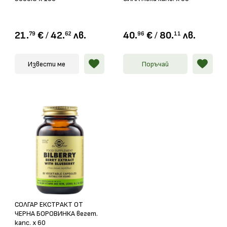
21.
€
/
42.
лв.
40.
€
/
80.
лв.
79
62
96
11
Извести ме
Поръчай
СОЛГАР ЕКСТРАКТ ОТ
ЧЕРНА БОРОВИНКА вегет.
капс. х 60