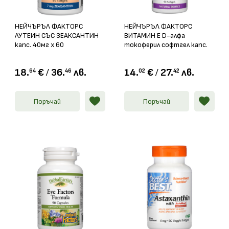
НЕЙЧЪРЪЛ ФАКТОРС
НЕЙЧЪРЪЛ ФАКТОРС
ЛУТЕИН СЪС ЗЕАКСАНТИН
ВИТАМИН E D-алфа
капс. 40мг х 60
токоферил софтгел капс.
100мг / 200IU х 90
18.
€
/
36.
лв.
14.
€
/
27.
лв.
64
46
02
42
Поръчай
Поръчай