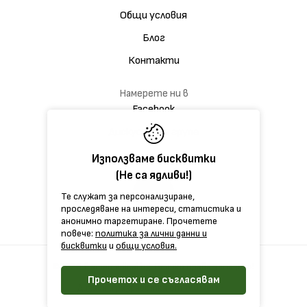
Общи условия
Блог
Контакти
Намерете ни в
Facebook
Дискусионна група
Използваме бисквитки
(Не са ядливи!)
Те служат за персонализиране,
проследяване на интереси, статистика и
анонимно таргетиране. Прочетете
повече:
политика за лични данни и
бисквитки
и
общи условия.
©2026 framemedical.bg. Всички права запазени!
Прочетох и се съгласявам
Дизайн и разработка от