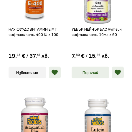
НАУ ФУУДС ВИТАМИН Е МТ
УЕБЪР НЕЙЧЪРЪЛС Лутеин
софтгел капс. 400 IU х 100
софтгел капс. 10мг х 60
19.
€
/
37.
лв.
7.
€
/
15.
лв.
15
45
80
26
Извести ме
Поръчай