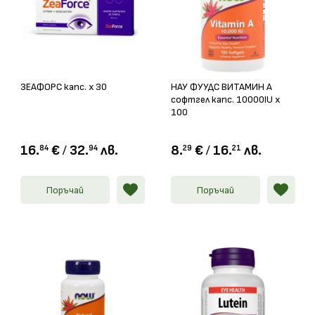
ЗЕАФОРС капс. х 30
НАУ ФУУДС ВИТАМИН А
софтгел капс. 10000IU х
100
16.
€
/
32.
лв.
8.
€
/
16.
лв.
84
94
29
21
Поръчай
Поръчай