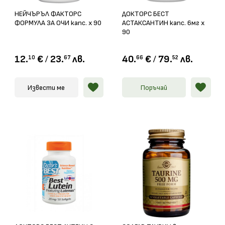
НЕЙЧЪРЪЛ ФАКТОРС
ДОКТОРС БЕСТ
ФОРМУЛА ЗА ОЧИ капс. х 90
АСТАКСАНТИН капс. 6мг х
90
12.
€
/
23.
лв.
40.
€
/
79.
лв.
10
67
66
52
Извести ме
Поръчай