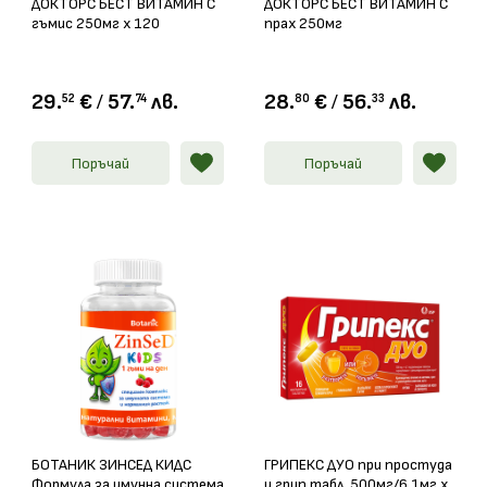
ДОКТОРС БЕСТ ВИТАМИН С
ДОКТОРС БЕСТ ВИТАМИН С
гъмис 250мг х 120
прах 250мг
29.
€
/
57.
лв.
28.
€
/
56.
лв.
52
74
80
33
Поръчай
Поръчай
БОТАНИК ЗИНСЕД КИДС
ГРИПЕКС ДУО при простуда
Формула за имунна система
и грип табл. 500мг/6,1мг х