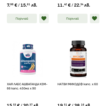
7.
€
/
15.
лв.
11.
€
/
22.
лв.
98
61
42
34
Поръчай
Поръчай
ХАЯ ЛАБС АШВАГАНДА KSM-
НАТВИ МИКОДЕФ капс. х 60
66 капс. 450мг х 90
15.
€
/
30.
лв.
19.
€
/
38.
лв.
53
37
51
16