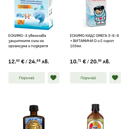
ЕСКИМО-3 увеличава
ЕСКИМО КИДС ОМЕГА 3-6-9
защитните сили на
+ ВИТАМИНИ D и Е сироп
организма и подкрепя
105мл
функциите на имунната
система желатинови
12.
€
/
24.
лв.
10.
€
/
20.
лв.
62
68
71
95
таблетки х 27
Поръчай
Поръчай