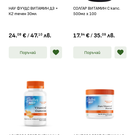
НАУ ФУУДС ВИТАМИН Д3 +
СОЛГАР ВИТАМИН С капс.
К2 течен 30мл
500мг х 100
24.
€
/
47.
лв.
17.
€
/
35.
лв.
08
10
94
09
Поръчай
Поръчай