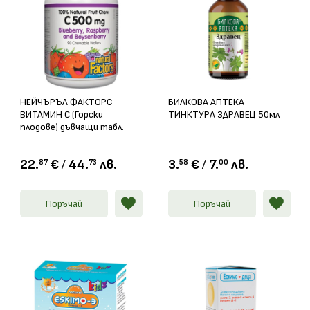
НЕЙЧЪРЪЛ ФАКТОРС
БИЛКОВА АПТЕКА
ВИТАМИН С (Горски
ТИНКТУРА ЗДРАВЕЦ 50мл
плодове) дъвчащи табл.
500мг х 90
22.
€
/
44.
лв.
3.
€
/
7.
лв.
87
73
58
00
Поръчай
Поръчай