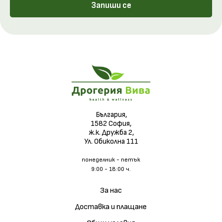
Запиши се
България,
1582 София,
ж.к. Дружба 2,
Ул. Обиколна 111
понеделник - петък
9:00 - 18:00 ч.
За нас
Доставка и плащане