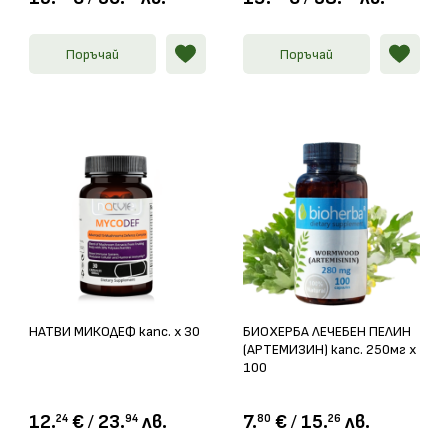
Поръчай
Поръчай
НАТВИ МИКОДЕФ капс. х 30
БИОХЕРБА ЛЕЧЕБЕН ПЕЛИН
(АРТЕМИЗИН) капс. 250мг х
100
12.
€
/
23.
лв.
7.
€
/
15.
лв.
24
94
80
26