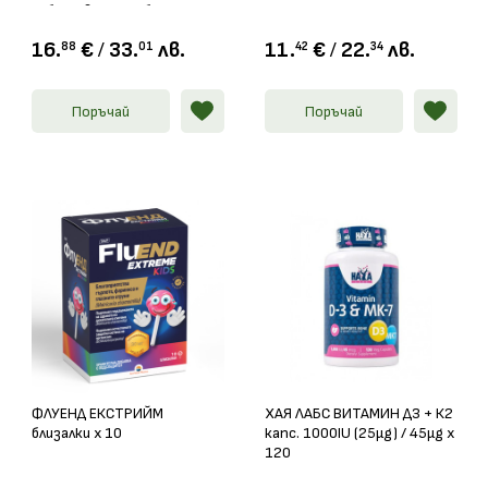
сублингвални таблетки
1000мкг x 180
16.
€
/
33.
лв.
11.
€
/
22.
лв.
88
01
42
34
Поръчай
Поръчай
ФЛУЕНД ЕКСТРИЙМ
ХАЯ ЛАБС ВИТАМИН Д3 + К2
близалки х 10
капс. 1000IU (25μg) / 45μg x
120