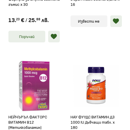
гъмис х 30
16
13.
€
/
25.
лв.
23
88
Извести ме
Поръчай
НЕЙЧЪРЪЛ ФАКТОРС
НАУ ФУУДС ВИТАМИН Д3
ВИТАМИН В12
1000 IU Дъвчащи табл. х
(Метилкобаламин)
180