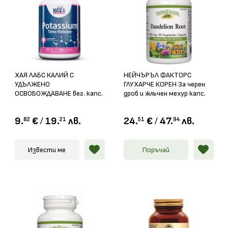
ХАЯ ЛАБС КАЛИЙ С
НЕЙЧЪРЪЛ ФАКТОРС
УДЪЛЖЕНО
ГЛУХАРЧЕ КОРЕН За черен
ОСВОБОЖДАВАНЕ вег. капс.
дроб и жлъчен мехур капс.
99мг. х 100
425мг х 90
9.
€
/
19.
лв.
24.
€
/
47.
лв.
82
21
51
94
Извести ме
Поръчай