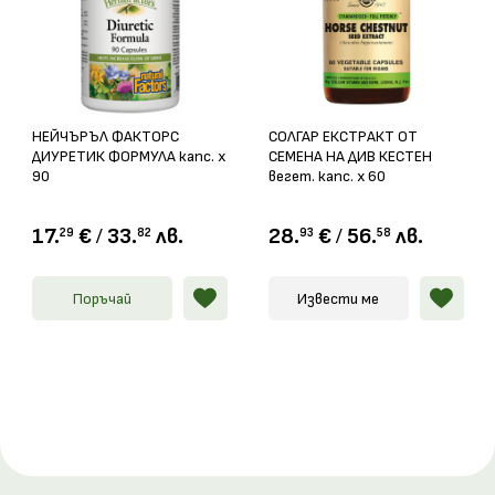
НЕЙЧЪРЪЛ ФАКТОРС
СОЛГАР ЕКСТРАКТ ОТ
ДИУРЕТИК ФОРМУЛА капс. x
СЕМЕНА НА ДИВ КЕСТЕН
90
вегет. капс. х 60
17.
€
/
33.
лв.
28.
€
/
56.
лв.
29
82
93
58
Поръчай
Извести ме