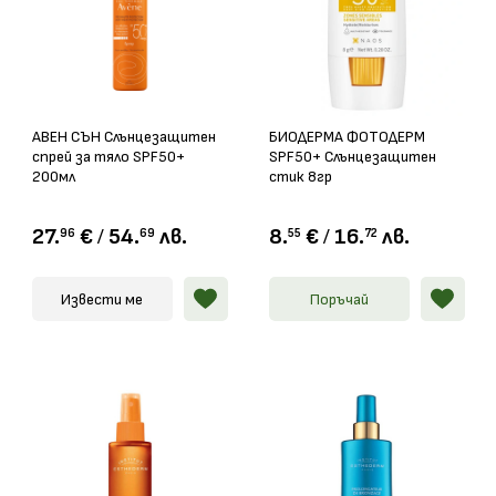
АВЕН СЪН Слънцезащитен
БИОДЕРМА ФОТОДЕРМ
спрей за тяло SPF50+
SPF50+ Слънцезащитен
200мл
стик 8гр
27.
€
/
54.
лв.
8.
€
/
16.
лв.
96
69
55
72
Извести ме
Поръчай