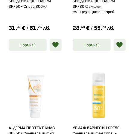
БИОДЕРМА ФОТОДЕРМ
БИОДЕРМА ФОТОДЕРМ
SPF50+ Спрей 300мл
SPF30 Фамилен
слънцезащитен спрей
300мл
31.
€
/
61.
лв.
28.
€
/
55.
лв.
32
26
48
70
Поръчай
Поръчай
А-ДЕРМА ПРОТЕКТ КИДС
УРИАЖ БАРИЕСЪН SPF50+
SPF50+ Слънцезащитно
Слънцезащитен спрей-