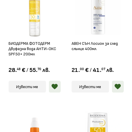
БИОДЕРМА ФОТОДЕРМ
АВЕН СЪН Лосион за след
Двуфазна вода АНТИ-ОКС
слънце 400мл
SPF50+ 200мл
28.
€
/
55.
лв.
21.
€
/
41.
лв.
48
70
00
07
Извести ме
Извести ме