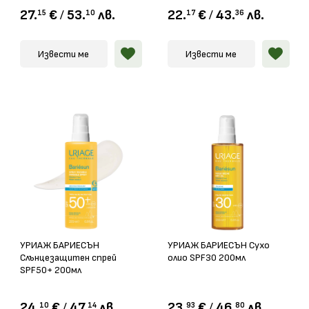
27.
€
/
53.
лв.
22.
€
/
43.
лв.
15
10
17
36
Извести ме
Извести ме
УРИАЖ БАРИЕСЪН
УРИАЖ БАРИЕСЪН Сухо
Слънцезащитен спрей
олио SPF30 200мл
SPF50+ 200мл
24.
€
/
47.
лв.
23.
€
/
46.
лв.
10
14
93
80