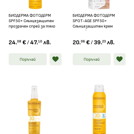
БИОДЕРМА ФОТОДЕРМ
БИОДЕРМА ФОТОДЕРМ
SPF50+ Слънцезащитен
SPOT-AGE SPF50+
прозрачен спрей за тяло
Слънцезащитен крем
150мл
против пигментни петна и
кожно стареене 40мл
24.
€
/
47.
лв.
20.
€
/
39.
лв.
08
10
06
23
Поръчай
Поръчай