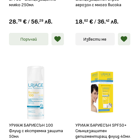
мляко 250мл
аерозол с много висока
защита 200мл
28.
€
/
56.
лв.
18.
€
/
36.
лв.
78
29
62
42
Поръчай
Извести ме
УРИАЖ БАРИЕСЪН 100
УРИАЖ БАРИЕСЪН SPF50+
Флуид с екстремна защита
Слънцезащитен
50мл
депигментиращ флуид 40мл