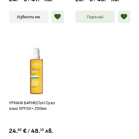
Извести ме
Поръчай
УРИАЖ БАРИЕСЪН Сухо
олио SPF50+ 200мл
24.
€
/
48.
лв.
62
15