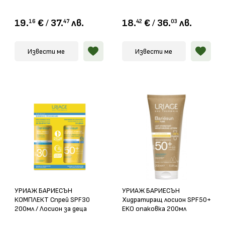
19.
€
/
37.
лв.
18.
€
/
36.
лв.
16
47
42
03
Извести ме
Извести ме
УРИАЖ БАРИЕСЪН
УРИАЖ БАРИЕСЪН
КОМПЛЕКТ Спрей SPF30
Хидратиращ лосион SPF50+
200мл / Лосион за деца
EKO опаковка 200мл
SPF50+ 100мл