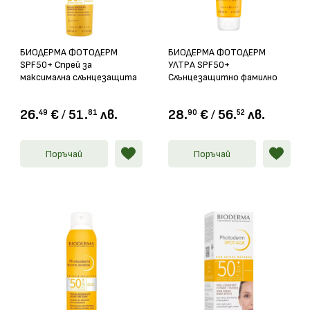
БИОДЕРМА ФОТОДЕРМ
БИОДЕРМА ФОТОДЕРМ
SPF50+ Спрей за
УЛТРА SPF50+
максимална слънцезащита
Слънцезащитно фамилно
200мл
мляко 200мл
26.
€
/
51.
лв.
28.
€
/
56.
лв.
49
81
90
52
Поръчай
Поръчай