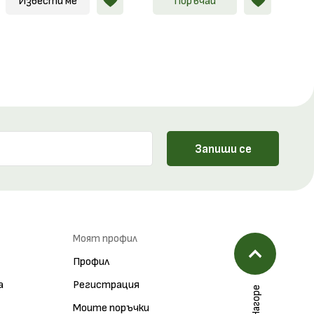
Извести ме
Поръчай
Запиши се
Моят профил
Профил
а
Регистрация
Нагоре
Моите поръчки