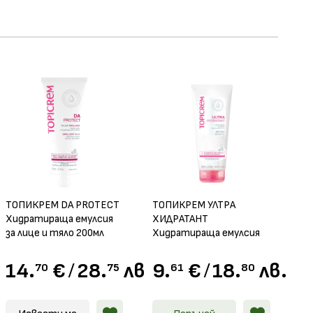
ТОПИКРЕМ DA PROTECT
ТОПИКРЕМ УЛТРА
Хидратираща емулсия
ХИДРАТАНТ
за лице и тяло 200мл
Хидратираща емулсия
за тяло 200мл
.
14.
€
/
28.
лв.
9.
€
/
18.
лв.
70
75
61
80