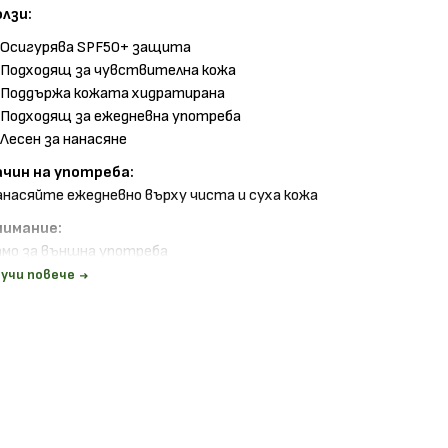
олзи:
Осигурява SPF50+ защита
Подходящ за чувствителна кожа
Поддържа кожата хидратирана
Подходящ за ежедневна употреба
Лесен за нанасяне
ачин на употреба:
насяйте ежедневно върху чиста и суха кожа
нимание:
амо за външна употреба
збягвайте контакт с очите
учи повече
азгледайте и останалите продукти от
La Roche-Posay
в
онлайн
ва!