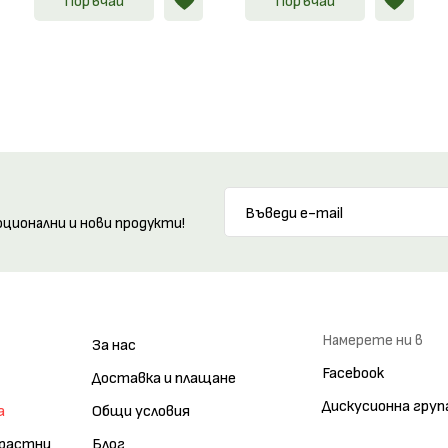
Поръчай
Поръчай
оционални и нови продукти!
Намерете ни в
За нас
Facebook
Доставка и плащане
Дискусионна груп
а
Общи условия
зрастни
Блог