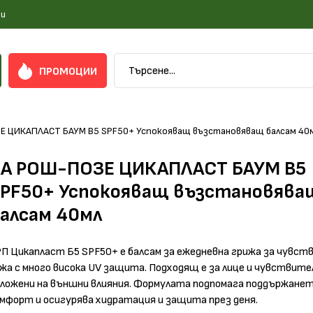
и
ПРОМОЦИИ
Е ЦИКАПЛАСТ БАУМ B5 SPF50+ Успокояващ възстановяващ балсам 40
А РОШ-ПОЗЕ ЦИКАПЛАСТ БАУМ B5
PF50+ Успокояващ възстановява
алсам 40мл
П Цикапласт Б5 SPF50+ е балсам за ежедневна грижа за чувст
жа с много висока UV защита. Подходящ е за лице и чувствите
ложени на външни влияния. Формулата подпомага поддържанет
мфорт и осигурява хидратация и защита през деня.