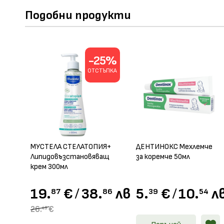
Подобни продукти
-25%
ОТСТЪПКА
МУСТЕЛА СТЕЛАТОПИЯ+
ДЕНТИНОКС Мехлемче
Липидовъзстановяващ
за коремче 50мл
крем 300мл
19.
€
/
38.
лв.
5.
€
/
10.
л
87
86
39
54
26.
€
49