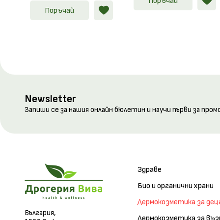
Поръчай
Поръчай
Newsletter
Запиши се за нашия онлайн бюлетин и научи първи за пром
Здраве
Био и органични храни
Дермокозметика за дец
България,
Дермокозметика за въ