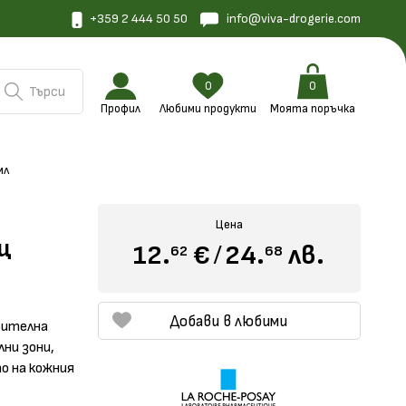
+359 2 444 50 50
info@viva-drogerie.com
0
0
Търси
Профил
Любими продукти
Моята поръчка
мл
Цена
щ
12.
€
/
24.
лв.
62
68
Добави в любими
вителна
лни зони,
о на кожния