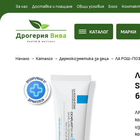
За нас
Доставка и плащане
Общи условия
Блог
Контакт
КАТАЛОГ
МАРКИ
Начало
Каталог
Дермокозметика за деца
ЛА РОШ-ПОЗ
Л
S
б
ЛР
ко
из
ко