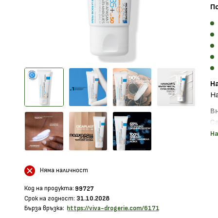
П
Н
На
В
С
И
На
Р
Ви
Няма наличност
Код на продукта:
99727
Срок на годност:
31.10.2028
Бърза връзка:
https://viva-drogerie.com/6171