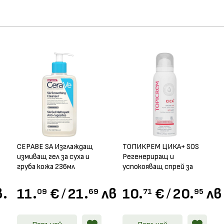
СЕРАВЕ SA Изглаждащ
ТОПИКРЕМ ЦИКА+ SOS
измиващ гел за суха и
Регенериращ и
груба кожа 236мл
успокояващ спрей за
лице и тяло 100мл
в.
11.
€
/
21.
лв.
10.
€
/
20.
лв
09
69
71
95