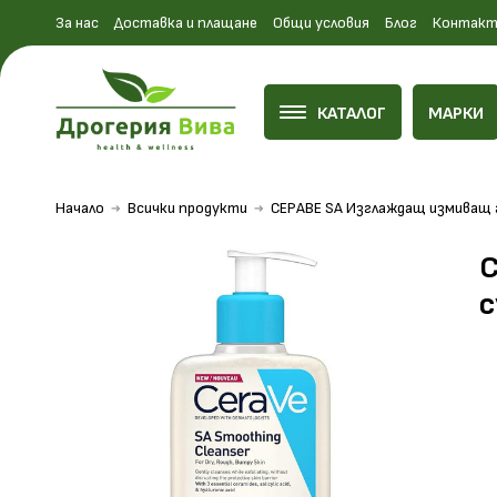
За нас
Доставка и плащане
Общи условия
Блог
Контакт
КАТАЛОГ
МАРКИ
Начало
Всички продукти
СЕРАВЕ SA Изглаждащ измиващ г
С
с
На