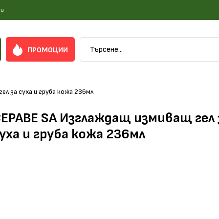
и
ПРОМОЦИИ
ел за суха и груба кожа 236мл
ЕРАВЕ SA Изглаждащ измиващ гел 
уха и груба кожа 236мл
учи повече