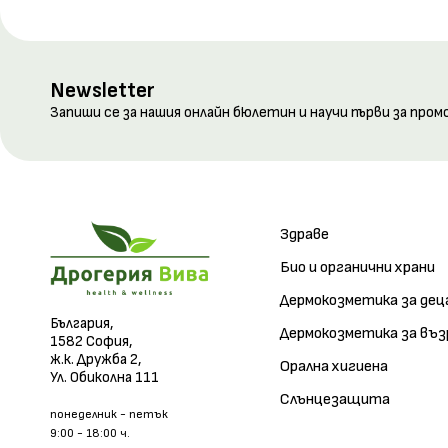
Newsletter
Запиши се за нашия онлайн бюлетин и научи първи за пром
Здраве
Био и органични храни
Дермокозметика за дец
България,
Дермокозметика за въ
1582 София,
ж.к. Дружба 2,
Орална хигиена
Ул. Обиколна 111
Слънцезащита
понеделник - петък
9:00 - 18:00 ч.