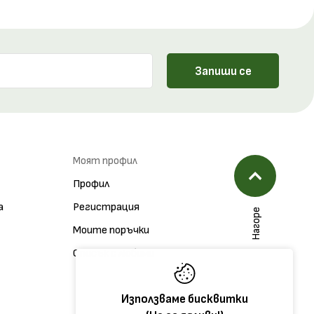
Запиши се
Моят профил
Профил
а
Регистрация
Нагоре
Моите поръчки
Списък с любими
Използваме бисквитки