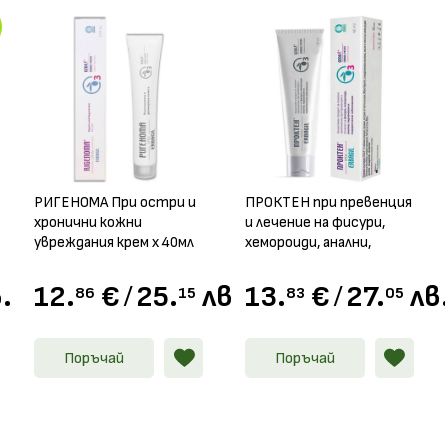
РИГЕНОМА При остри и
ПРОКТЕН при превенция
хронични кожни
и лечение на фисури,
увреждания крем х 40мл
хемороиди, анални,
перианални и
ендоректални
.
12.
€
/
25.
лв.
13.
€
/
27.
лв
86
15
83
05
заболявания крем, 40мл
Поръчай
Поръчай