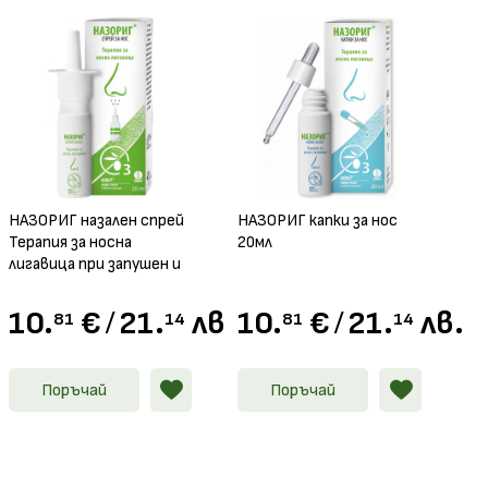
НАЗОРИГ назален спрей
НАЗОРИГ капки за нос
Терапия за носна
20мл
лигавица при запушен и
течащ нос, 20мл
.
10.
€
/
21.
лв.
10.
€
/
21.
лв.
81
14
81
14
Поръчай
Поръчай