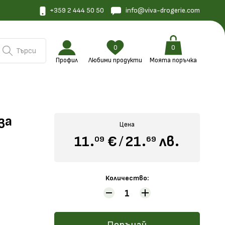
+359 2 444 50 50
info@viva-drogerie.com
0
0
Търси
Профил
Любими продукти
Моята поръчка
за
Цена
11.
€
/
21.
лв.
09
69
Количество: