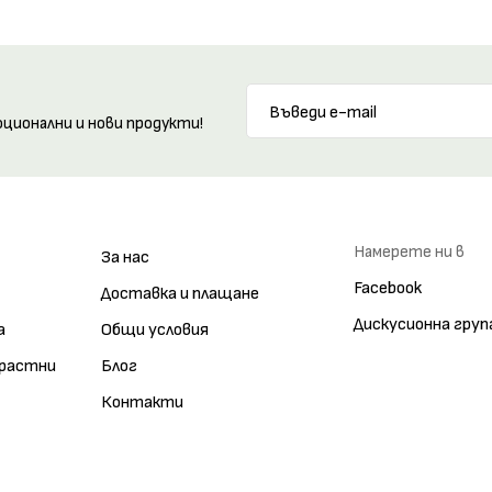
оционални и нови продукти!
Намерете ни в
За нас
Facebook
Доставка и плащане
Дискусионна груп
а
Общи условия
зрастни
Блог
Контакти