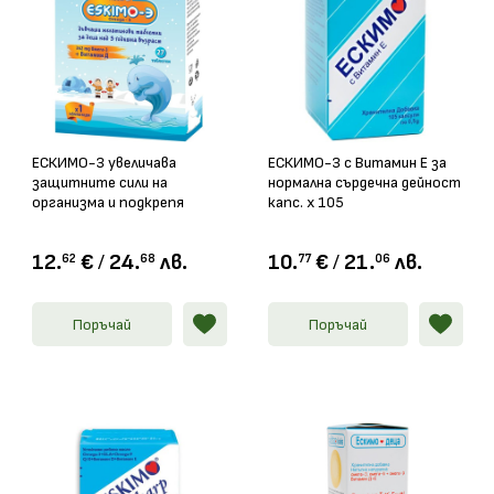
ЕСКИМО-3 увеличава
ЕСКИМО-3 с Витамин Е за
защитните сили на
нормална сърдечна дейност
организма и подкрепя
капс. х 105
функциите на имунната
система желатинови
12.
€
/
24.
лв.
10.
€
/
21.
лв.
62
68
77
06
таблетки х 27
Поръчай
Поръчай