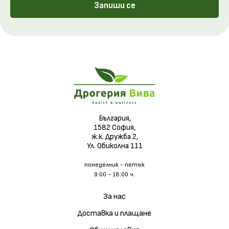
Запиши се
България,
1582 София,
ж.к. Дружба 2,
Ул. Обиколна 111
понеделник - петък
9:00 - 18:00 ч.
За нас
Доставка и плащане