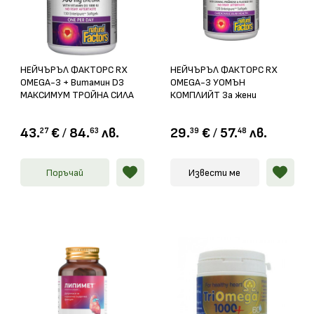
НЕЙЧЪРЪЛ ФАКТОРС RX
НЕЙЧЪРЪЛ ФАКТОРС RX
OMEGA-3 + Витамин D3
OMEGA-3 УОМЪН
МАКСИМУМ ТРОЙНА СИЛА
КОМПЛИЙТ За жени
софтгел капс. 1425мг
софтгел капс. 1035мг х
/1000IU х 150
120
43.
€
/
84.
лв.
29.
€
/
57.
лв.
27
63
39
48
Поръчай
Извести ме