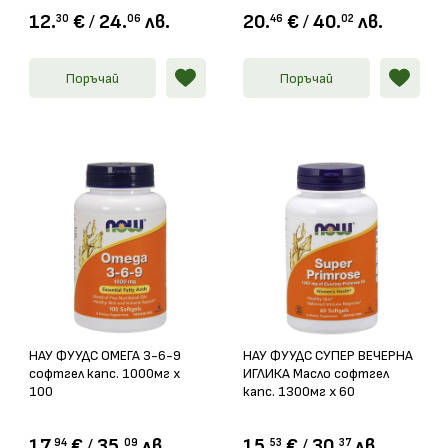
12.
€
/
24.
лв.
20.
€
/
40.
лв.
30
06
46
02
Поръчай
Поръчай
НАУ ФУУДС ОМЕГА 3-6-9
НАУ ФУУДС СУПЕР ВЕЧЕРНА
софтгел капс. 1000мг х
ИГЛИКА Масло софтгел
100
капс. 1300мг х 60
17.
€
/
35.
лв.
15.
€
/
30.
лв.
94
09
53
37