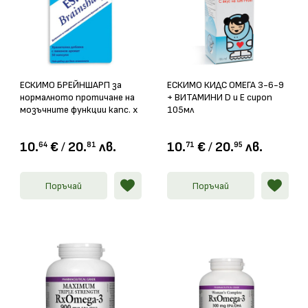
ЕСКИМО БРЕЙНШАРП за
ЕСКИМО КИДС ОМЕГА 3-6-9
нормалното протичане на
+ ВИТАМИНИ D и Е сироп
мозъчните функции капс. х
105мл
50
10.
€
/
20.
лв.
10.
€
/
20.
лв.
64
81
71
95
Поръчай
Поръчай