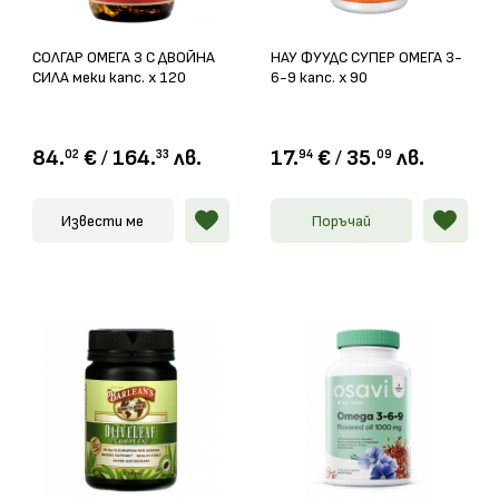
СОЛГАР ОМЕГА 3 С ДВОЙНА
НАУ ФУУДС СУПЕР ОМЕГА 3-
СИЛА меки капс. х 120
6-9 капс. х 90
84.
€
/
164.
лв.
17.
€
/
35.
лв.
02
33
94
09
Извести ме
Поръчай