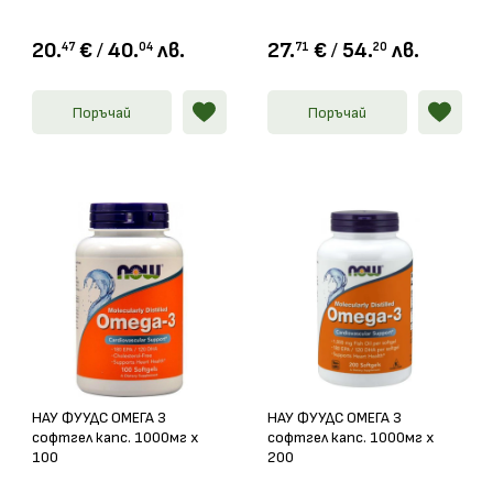
система меки капс. х 250
20.
€
/
40.
лв.
27.
€
/
54.
лв.
47
04
71
20
Поръчай
Поръчай
НАУ ФУУДС ОМЕГА 3
НАУ ФУУДС ОМЕГА 3
софтгел капс. 1000мг х
софтгел капс. 1000мг х
100
200