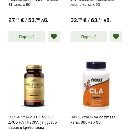
3) капс. х 90
листа капс. х 60
27.
€
/
53.
лв.
32.
€
/
63.
лв.
59
96
29
15
Поръчай
Поръчай
СОЛГАР МАСЛО ОТ ЧЕРЕН
НАУ ФУУДС КЛА софтгел
ДРОБ НА ТРЕСКА за здраво
капс. 800мг х 90
сърце и кръвоносна