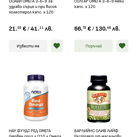
ОСАВИ ОМЕГА 3-6-9 За
СОЛГАР ОМЕГА 3-6-9 меки
здраво сърце и при висок
капс. х 120
холестерол капс. х 120
21.
€
/
41.
лв.
66.
€
/
130.
лв.
02
11
72
49
Извести ме
Поръчай
НАУ ФУУДС РЕД ОМЕГА
БАРЛИЙНС ОЛИВ ЛИЙФ
(Червен ориз + Q10 + Омега
Екстракт от маслинови