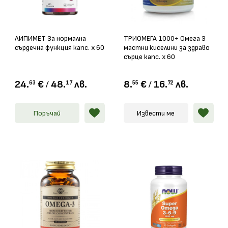
ЛИПИМЕТ За нормална
ТРИОМЕГА 1000+ Омега 3
сърдечна функция капс. х 60
мастни киселини за здраво
сърце капс. х 60
24.
€
/
48.
лв.
8.
€
/
16.
лв.
63
17
55
72
Поръчай
Извести ме