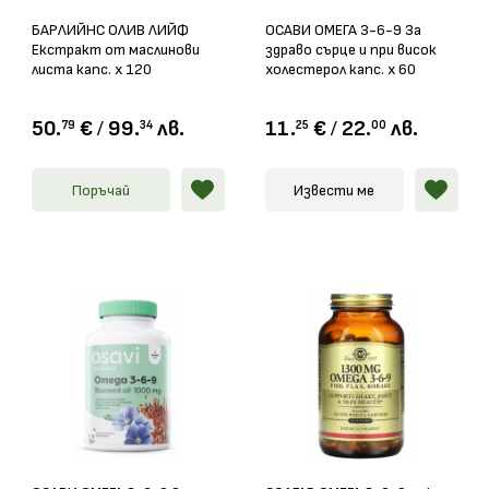
БАРЛИЙНС ОЛИВ ЛИЙФ
ОСАВИ ОМЕГА 3-6-9 За
Екстракт от маслинови
здраво сърце и при висок
листа капс. х 120
холестерол капс. х 60
50.
€
/
99.
лв.
11.
€
/
22.
лв.
79
34
25
00
Поръчай
Извести ме