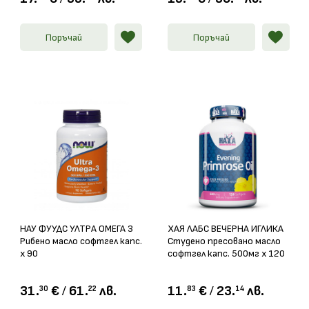
Поръчай
Поръчай
НАУ ФУУДС УЛТРА ОМЕГА 3
ХАЯ ЛАБС ВЕЧЕРНА ИГЛИКА
Рибено масло софтгел капс.
Студено пресовано масло
х 90
софтгел капс. 500мг х 120
31.
€
/
61.
лв.
11.
€
/
23.
лв.
30
22
83
14