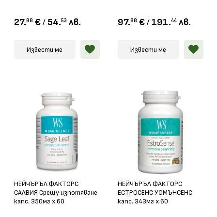
27.
€
/
54.
лв.
97.
€
/
191.
лв.
88
53
88
44
Извести ме
Извести ме
НЕЙЧЪРЪЛ ФАКТОРС
НЕЙЧЪРЪЛ ФАКТОРС
САЛВИЯ Срещу изпотяване
ЕСТРОСЕНС УОМЪНСЕНС
капс. 350мг х 60
капс. 343мг x 60