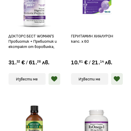
ДОКТОРС БЕСТ WOMAN'S
ГЕРИТАМИН ХИАЛУРОН
Пробиотик + Пребиотик и
капс. х 60
екстракт от боровинка,
капсули x 30
31.
€
/
61.
лв.
10.
€
/
21.
лв.
32
26
81
14
Извести ме
Извести ме