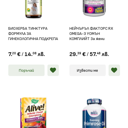
БИОХЕРБА ТИНКТУРА
НЕЙЧЪРЪЛ ФАКТОРС RX
ФОРМУЛА ЗА
OMEGA-3 УОМЪН
ГИНЕКОЛОГИЧНА ПОДКРЕПА
КОМПЛИЙТ За жени
100мл
софтгел капс. 1035мг х
120
7.
€
/
14.
лв.
29.
€
/
57.
лв.
20
08
39
48
Поръчай
Извести ме