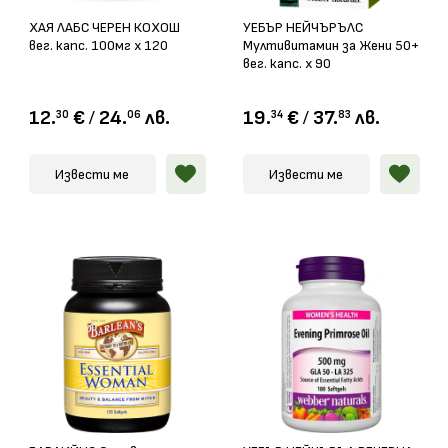
ХАЯ ЛАБС ЧЕРЕН КОХОШ
УЕБЪР НЕЙЧЪРЪЛС
вег. капс. 100мг х 120
Мултивитамин за Жени 50+
вег. капс. х 90
12.
€
/
24.
лв.
19.
€
/
37.
лв.
30
06
34
83
Извести ме
Извести ме