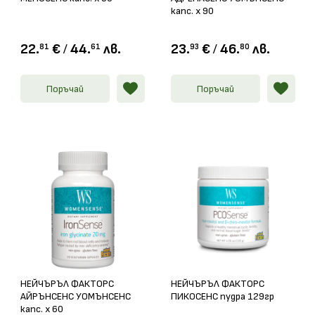
капс. х 90
22.
€
/
44.
лв.
23.
€
/
46.
лв.
81
61
93
80
Поръчай
Поръчай
НЕЙЧЪРЪЛ ФАКТОРС
НЕЙЧЪРЪЛ ФАКТОРС
АЙРЪНСЕНС УОМЪНСЕНС
ПИКОСЕНС пудра 129гр
капс. x 60