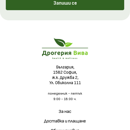
Запиши се
България,
1582 София,
ж.к. Дружба 2,
Ул. Обиколна 111
понеделник - петък
9:00 - 18:00 ч.
За нас
Доставка и плащане