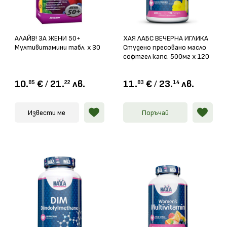
АЛАЙВ! ЗА ЖЕНИ 50+
ХАЯ ЛАБС ВЕЧЕРНА ИГЛИКА
Мултивитамини табл. x 30
Студено пресовано масло
софтгел капс. 500мг х 120
10.
€
/
21.
лв.
11.
€
/
23.
лв.
85
22
83
14
Извести ме
Поръчай