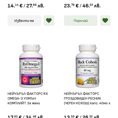
14.
€
/
27.
лв.
23.
€
/
46.
лв.
14
66
79
53
Извести ме
Поръчай
НЕЙЧЪРЪЛ ФАКТОРС RX
НЕЙЧЪРЪЛ ФАКТОРС
OMEGA-3 УОМЪН
ГРОЗДОВИДЕН РЕСНИК
КОМПЛИЙТ За жени
(ЧЕРЕН КОХОШ) капс. 40мг х
софтгел капс. 1035мг х 60
90
17.
€
/
34.
лв.
13.
€
/
26.
лв.
63
48
56
52