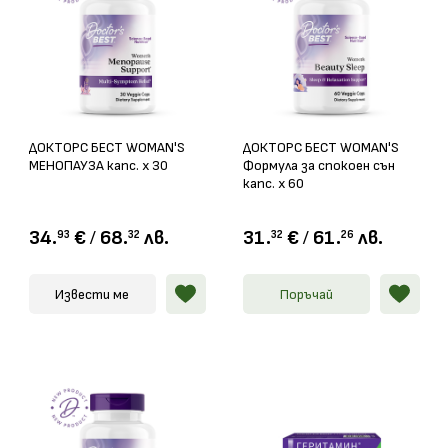
ДОКТОРС БЕСТ WOMAN'S
ДОКТОРС БЕСТ WOMAN'S
МЕНОПАУЗА капс. х 30
Формула за спокоен сън
капс. х 60
34.
€
/
68.
лв.
31.
€
/
61.
лв.
93
32
32
26
Извести ме
Поръчай