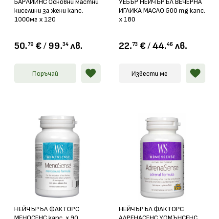
БАРЛИЙНС Основни мастни
УЕБЪР НЕЙЧЪРЪЛ ВEЧЕРНА
киселини за жени капс.
ИГЛИКА МАСЛО 500 mg капс.
1000мг х 120
х 180
50.
€
/
99.
лв.
22.
€
/
44.
лв.
79
34
73
46
Поръчай
Извести ме
НЕЙЧЪРЪЛ ФАКТОРС
НЕЙЧЪРЪЛ ФАКТОРС
МЕНОСЕНС капс. x 90
АДРЕНАСЕНС УОМЪНСЕНС