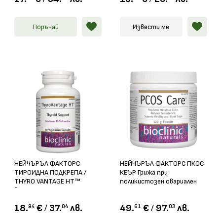
Поръчай
Извести ме
НЕЙЧЪРЪЛ ФАКТОРС
НЕЙЧЪРЪЛ ФАКТОРС ПКОС
ТИРОИДНА ПОДКРЕПА /
КЕЪР Грижа при
THYRO VANTAGE HT™
поликистозен овариален
вегет.капс. х 90
синдром пудра 129гр
18.
€
/
37.
лв.
49.
€
/
97.
лв.
94
04
61
03