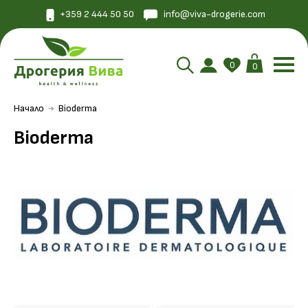
+359 2 444 50 50
info@viva-drogerie.com
0
0
Начало
Bioderma
Bioderma