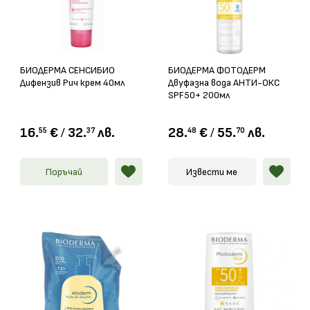
БИОДЕРМА СЕНСИБИО
БИОДЕРМА ФОТОДЕРМ
Дифензив Рич крем 40мл
Двуфазна вода АНТИ-ОКС
SPF50+ 200мл
16.
€
/
32.
лв.
28.
€
/
55.
лв.
55
37
48
70
Поръчай
Извести ме