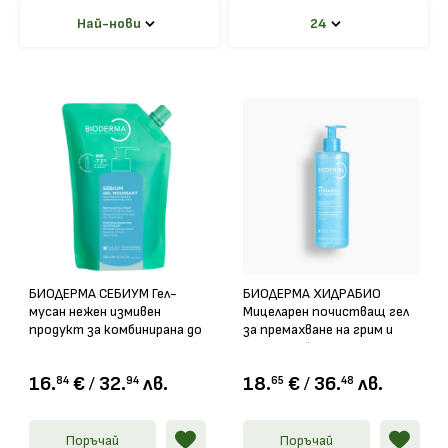
Най-нови
24
БИОДЕРМА СЕБИУМ Гел-
БИОДЕРМА ХИДРАБИО
мусан нежен измивен
Мицеларен почистващ гел
продукт за комбинирана до
за премахване на грим и
мазна кожа еко пълнител
дълготрайна хидратация
400мл
400мл
16.
€
/
32.
лв.
18.
€
/
36.
лв.
84
94
65
48
Поръчай
Поръчай