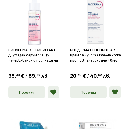
БИОДЕРМА СЕНСИБИО AR+
БИОДЕРМА СЕНСИБИО AR+
Двуфазен серум срещу
Kрем за чувствителна кожа
зачервявания и признаци на
против зачервяване 40мл
стареене 30мл
35.
€
/
69.
лв.
20.
€
/
40.
лв.
38
20
46
02
Поръчай
Поръчай