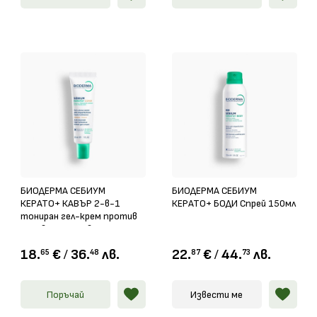
БИОДЕРМА СЕБИУМ
БИОДЕРМА СЕБИУМ
КЕРАТО+ КАВЪР 2-в-1
КЕРАТО+ БОДИ Спрей 150мл
тониран гел-крем против
несъвършенства 30мл
18.
€
/
36.
лв.
22.
€
/
44.
лв.
65
48
87
73
Поръчай
Извести ме