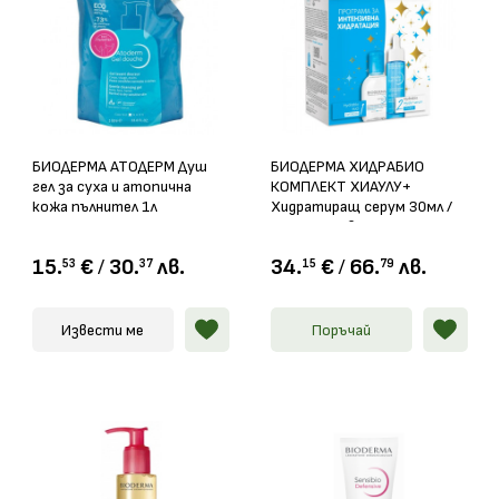
БИОДЕРМА АТОДЕРМ Душ
БИОДЕРМА ХИДРАБИО
гел за суха и атопична
КОМПЛЕКТ ХИАУЛУ+
кожа пълнител 1л
Хидратиращ серум 30мл /
Мицеларна вода 100мл
15.
€
/
30.
лв.
34.
€
/
66.
лв.
53
37
15
79
Извести ме
Поръчай