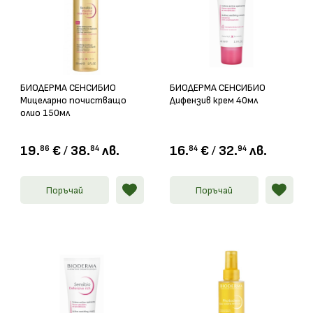
БИОДЕРМА СЕНСИБИО
БИОДЕРМА СЕНСИБИО
Мицеларно почистващо
Дифензив крем 40мл
олио 150мл
19.
€
/
38.
лв.
16.
€
/
32.
лв.
86
84
84
94
Поръчай
Поръчай