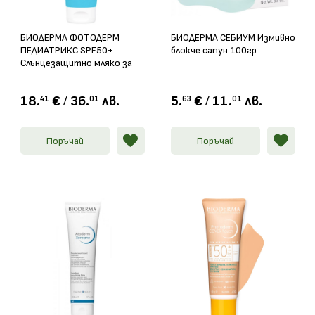
БИОДЕРМА ФОТОДЕРМ
БИОДЕРМА СЕБИУМ Измивно
ПЕДИАТРИКС SPF50+
блокче сапун 100гр
Слънцезащитно мляко за
деца 200мл
18.
€
/
36.
лв.
5.
€
/
11.
лв.
41
01
63
01
Поръчай
Поръчай