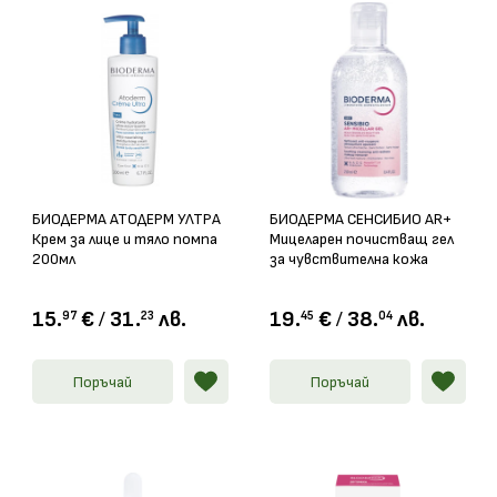
БИОДЕРМА АТОДЕРМ УЛТРА
БИОДЕРМА СЕНСИБИО AR+
Крем за лице и тяло помпа
Мицеларен почистващ гел
200мл
за чувствителна кожа
250мл
15.
€
/
31.
лв.
19.
€
/
38.
лв.
97
23
45
04
Поръчай
Поръчай