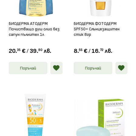
БИОДЕРМА АТОДЕРМ
БИОДЕРМА ФОТОДЕРМ
Почистващо душ олио без
SPF50+ Слънцезащитен
сапун пълнител 1л
стик 8гр
20.
€
/
39.
лв.
8.
€
/
16.
лв.
35
80
55
72
Поръчай
Поръчай