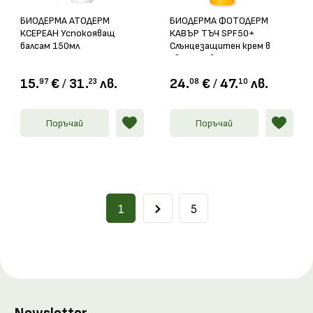
БИОДЕРМА АТОДЕРМ
БИОДЕРМА ФОТОДЕРМ
КСЕРЕАН Успокояващ
КАВЪР ТЪЧ SPF50+
балсам 150мл
Слънцезащитен крем в
светъл цвят 40гр
15.
€
/
31.
лв.
24.
€
/
47.
лв.
97
23
08
10
Поръчай
Поръчай
1
5