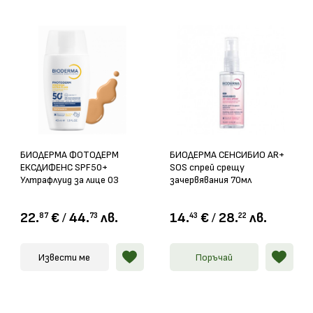
БИОДЕРМА ФОТОДЕРМ
БИОДЕРМА СЕНСИБИО AR+
ЕКСДИФЕНС SPF50+
SOS спрей срещу
Ултрафлуид за лице 03
зачервявания 70мл
златист нюанс 40мл
22.
€
/
44.
лв.
14.
€
/
28.
лв.
87
73
43
22
Извести ме
Поръчай