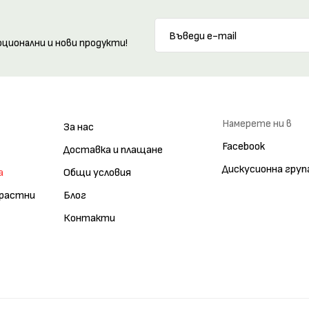
оционални и нови продукти!
Намерете ни в
За нас
Facebook
Доставка и плащане
Дискусионна груп
а
Общи условия
зрастни
Блог
Контакти