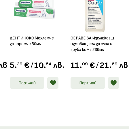
знесете с леки масажни движения върху почистена и подсушен
згледайте всички продукти на
Topicrem
, които предлагаме в
он
огерия Вива
.
ДЕНТИНОКС Мехлемче
СЕРАВЕ SA Изглаждащ
за коремче 50мл
измиващ гел за суха и
груба кожа 236мл
лв.
5.
€
/
10.
лв.
11.
€
/
21.
лв
39
54
09
69
Поръчай
Поръчай