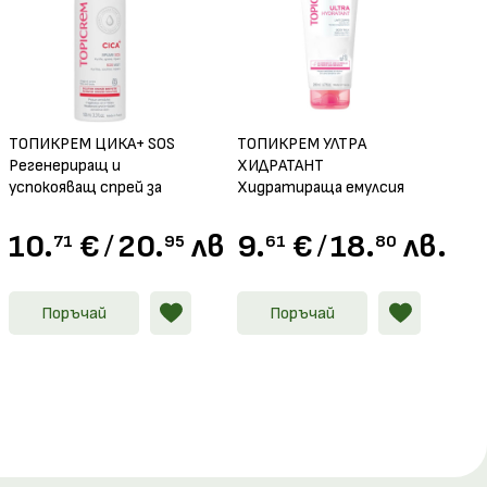
а кожа.
лайн
ТОПИКРЕМ ЦИКА+ SOS
ТОПИКРЕМ УЛТРА
Регенериращ и
ХИДРАТАНТ
успокояващ спрей за
Хидратираща емулсия
лице и тяло 100мл
за тяло 200мл
.
10.
€
/
20.
лв.
9.
€
/
18.
лв.
71
95
61
80
Поръчай
Поръчай