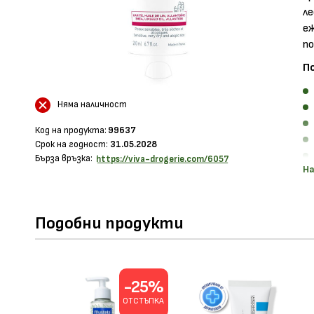
ле
еж
п
П
Няма наличност
Код на продукта:
99637
Срок на годност:
31.05.2028
Бърза връзка:
https://viva-drogerie.com/6057
На
С
из
пе
Подобни продукти
ст
а
хл
хи
-25%
Н
ОТСТЪПКА