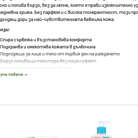
сно и попива бързо, без да лепне, което я прави изключително у
едневна грижа. Без парфюм и с висока толерантност, този пр
одходящ дори за най-чувствителната бебешка кожа.
олзи:
Спира сърбежа и възстановява комфорта
Подхранва и омекотява кожата в дълбочина
Подходяща за лице и тяло от първия ден на раждането
Бързо попиваща текстура без мазен ефект
Клинично доказана ефективност
учи повече
ъстав:
вода, течен парафин (минерално масло), глицерин, изопр
остеарат, масло от ший (карите), ленено масло, глицерил сте
г-100 стеарат, полисорбат 60, пчелен восък, палмитинова кис
еаринова киселина, 1,2-хександиол, алантоин, глицерил каприл
крилат/акрилоилдиметилтаурат/диметилакриламид кросполиме
орфенезин, карбомер, токоферол (витамин е), изохексадекан, н
дроксид, сорбитан изостеарат, масло от слънчогледови семки.
ачин на употреба:
Нанасяйте 1 до 2 пъти дневно върху лицет