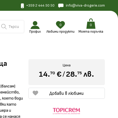
+359 2 444 50 50
info@viva-drogerie.com
0
0
Търси
Профил
Любими продукти
Моята поръчка
ща
Цена
14.
€
/
28.
лв.
70
75
(балсам)
 семейство,
Добави в любими
, което води
авки като
иера и
 се нанася