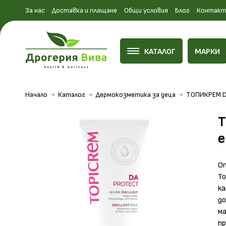
За нас
Доставка и плащане
Общи условия
Блог
Контакт
КАТАЛОГ
МАРКИ
Начало
Каталог
Дермокозметика за деца
ТОПИКРЕМ DA
е
От
To
ка
до
ма
п