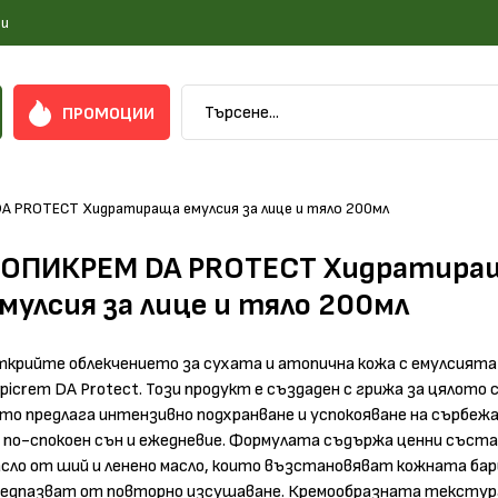
и
ПРОМОЦИИ
 PROTECT Хидратираща емулсия за лице и тяло 200мл
ТОПИКРЕМ DA PROTECT Хидратира
мулсия за лице и тяло 200мл
крийте облекчението за сухата и атопична кожа с емулсията 
picrem DA Protect. Този продукт е създаден с грижа за цялото
то предлага интензивно подхранване и успокояване на сърбежа
 по-спокоен сън и ежедневие. Формулата съдържа ценни съст
сло от ший и ленено масло, които възстановяват кожната бар
редпазват от повторно изсушаване. Кремообразната текстура