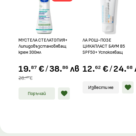
Ра
Ра
др
МУСТЕЛА СТЕЛАТОПИЯ+
ЛА РОШ-ПОЗЕ
Липидовъзстановяващ
ЦИКАПЛАСТ БАУМ B5
крем 300мл
SPF50+ Успокояващ
възстановяващ балсам
40мл
19.
€
/
38.
лв.
12.
€
/
24.
87
86
62
68
26.
€
49
Извести ме
Поръчай