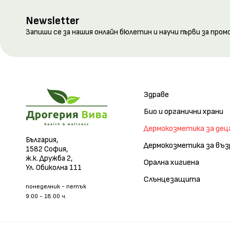
Newsletter
Запиши се за нашия онлайн бюлетин и научи първи за пром
Здраве
Био и органични храни
Дермокозметика за дец
България,
Дермокозметика за въ
1582 София,
ж.к. Дружба 2,
Орална хигиена
Ул. Обиколна 111
Слънцезащита
понеделник - петък
9:00 - 18:00 ч.