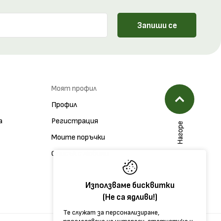
Запиши се
Моят профил
Профил
а
Регистрация
Нагоре
Моите поръчки
Списък с любими
Използваме бисквитки
(Не са ядливи!)
Те служат за персонализиране,