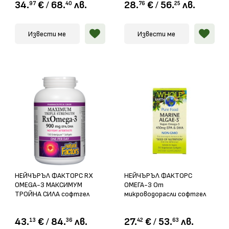
34.
€
/
68.
лв.
28.
€
/
56.
лв.
97
40
76
25
Извести ме
Извести ме
НЕЙЧЪРЪЛ ФАКТОРС RX
НЕЙЧЪРЪЛ ФАКТОРС
OMEGA-3 МАКСИМУМ
ОМЕГА-3 От
ТРОЙНА СИЛА софтгел
микроводорасли софтгел
капс. 1425мг х 150
капс. х 30
43.
€
/
84.
лв.
27.
€
/
53.
лв.
13
36
42
63