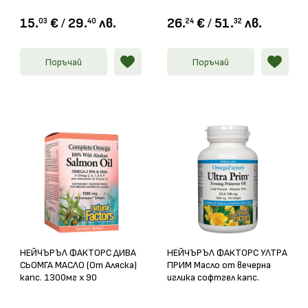
15.
€
/
29.
лв.
26.
€
/
51.
лв.
03
40
24
32
Поръчай
Поръчай
НЕЙЧЪРЪЛ ФАКТОРС ДИВА
НЕЙЧЪРЪЛ ФАКТОРС УЛТРА
СЬОМГА МАСЛО (От Аляска)
ПРИМ Масло от вечерна
капс. 1300мг х 90
иглика софтгел капс.
1000мг х 90