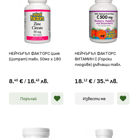
НЕЙЧЪРЪЛ ФАКТОРС Цинк
НЕЙЧЪРЪЛ ФАКТОРС
(Цитрат) табл. 50мг х 180
ВИТАМИН С (Горски
плодове) дъвчащи табл.
500мг х 90
8.
€
/
16.
лв.
18.
€
/
35.
лв.
40
43
12
44
Поръчай
Извести ме