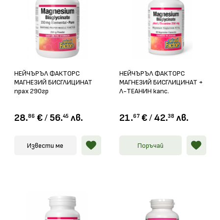
НЕЙЧЪРЪЛ ФАКТОРС
НЕЙЧЪРЪЛ ФАКТОРС
МАГНЕЗИЙ БИСГЛИЦИНАТ
МАГНЕЗИЙ БИСГЛИЦИНАТ +
прах 290гр
Л-ТЕАНИН капс.
40мг/250мг х 90
28.
€
/
56.
лв.
21.
€
/
42.
лв.
86
45
67
38
Извести ме
Поръчай