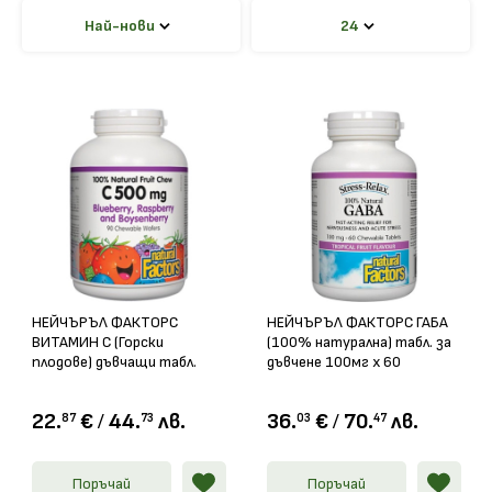
Най-нови
24
НЕЙЧЪРЪЛ ФАКТОРС
НЕЙЧЪРЪЛ ФАКТОРС ГАБА
ВИТАМИН С (Горски
(100% натурална) табл. за
плодове) дъвчащи табл.
дъвчене 100мг х 60
500мг х 90
22.
€
/
44.
лв.
36.
€
/
70.
лв.
87
73
03
47
Поръчай
Поръчай