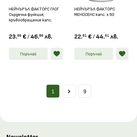
НЕЙЧЪРЪЛ ФАКТОРС ГЛОГ
НЕЙЧЪРЪЛ ФАКТОРС
Сърдечна функция,
МЕНОСЕНС капс. x 90
кръвообращение капс.
465мг x 60
23.
€
/
46.
лв.
22.
€
/
44.
лв.
96
86
81
61
Поръчай
Поръчай
1
9