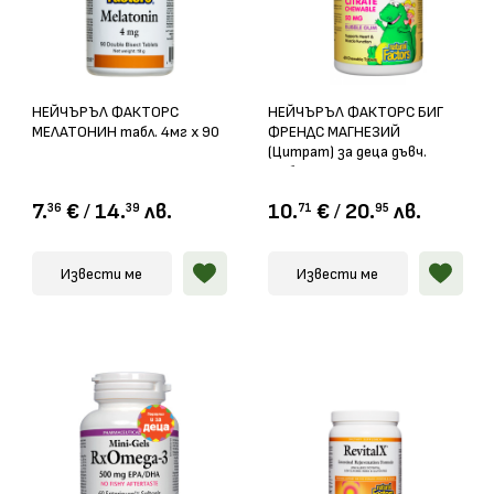
НЕЙЧЪРЪЛ ФАКТОРС
НЕЙЧЪРЪЛ ФАКТОРС БИГ
МЕЛАТОНИН табл. 4мг x 90
ФРЕНДС МАГНЕЗИЙ
(Цитрат) за деца дъвч.
табл. 50мг х 60
7.
€
/
14.
лв.
10.
€
/
20.
лв.
36
39
71
95
Извести ме
Извести ме