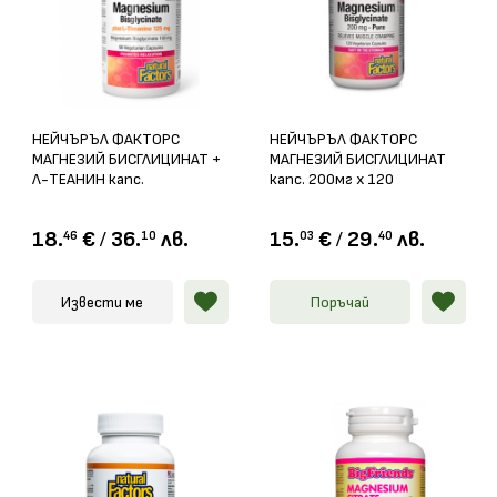
НЕЙЧЪРЪЛ ФАКТОРС
НЕЙЧЪРЪЛ ФАКТОРС
МАГНЕЗИЙ БИСГЛИЦИНАТ +
МАГНЕЗИЙ БИСГЛИЦИНАТ
Л-ТЕАНИН капс.
капс. 200мг х 120
100мг/125мг х 90
18.
€
/
36.
лв.
15.
€
/
29.
лв.
46
10
03
40
Извести ме
Поръчай