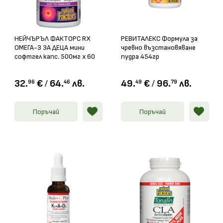
НЕЙЧЪРЪЛ ФАКТОРС RX
РЕВИТАЛЕКС Формула за
ОМЕГА-3 ЗА ДЕЦА мини
чревно възстановяване
софтгел капс. 500мг х 60
пудра 454гр
32.
€
/
64.
лв.
49.
€
/
96.
лв.
96
46
49
79
Поръчай
Поръчай