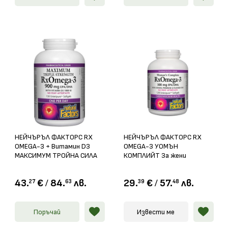
НЕЙЧЪРЪЛ ФАКТОРС RX
НЕЙЧЪРЪЛ ФАКТОРС RX
OMEGA-3 + Витамин D3
OMEGA-3 УОМЪН
МАКСИМУМ ТРОЙНА СИЛА
КОМПЛИЙТ За жени
софтгел капс. 1425мг
софтгел капс. 1035мг х
/1000IU х 150
120
43.
€
/
84.
лв.
29.
€
/
57.
лв.
27
63
39
48
Поръчай
Извести ме