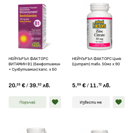
НЕЙЧЪРЪЛ ФАКТОРС
НЕЙЧЪРЪЛ ФАКТОРС Цинк
ВИТАМИН В1 (Бенфотиамин
(Цитрат) табл. 50мг х 90
+ Сулбутиамин) капс. х 60
20.
€
/
39.
лв.
5.
€
/
11.
лв.
26
63
99
72
Поръчай
Извести ме