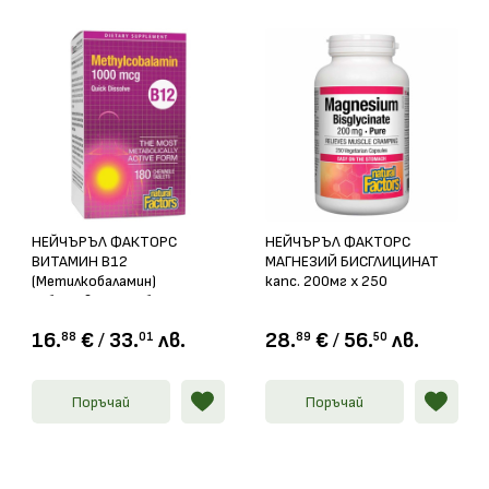
НЕЙЧЪРЪЛ ФАКТОРС
НЕЙЧЪРЪЛ ФАКТОРС
ВИТАМИН В12
МАГНЕЗИЙ БИСГЛИЦИНАТ
(Метилкобаламин)
капс. 200мг х 250
сублингвални таблетки
1000мкг x 180
16.
€
/
33.
лв.
28.
€
/
56.
лв.
88
01
89
50
Поръчай
Поръчай