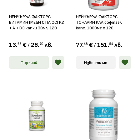
НЕЙЧЪРЪЛ ФАКТОРС
НЕЙЧЪРЪЛ ФАКТОРС
ВИТАМИН (МЕДИ С ПЛЮС) К2
ТОНАЛИН КЛА софтгел
+ А + D3 капки 30мл, 120
капс. 1000мг х 120
дози
13.
€
/
26.
лв.
77.
€
/
151.
лв.
65
70
48
54
Поръчай
Извести ме