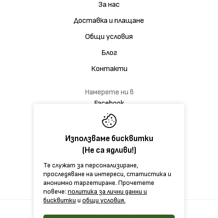
За нас
Доставка и плащане
Общи условия
Блог
Контакти
Намерете ни в
Facebook
Дискусионна група
Използваме бисквитки
(Не са ядливи!)
Те служат за персонализиране,
проследяване на интереси, статистика и
анонимно таргетиране. Прочетете
повече:
политика за лични данни и
бисквитки
и
общи условия.
©2026 framemedical.bg. Всички права запазени!