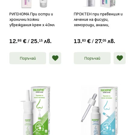
РИГЕНОМА При остри и
ПРОКТЕН при превенция и
хронични кожни
лечение на фисури,
увреждания крем х 40мл
хемороиди, анални,
перианални и ендоректални
заболявания крем, 40мл
12.
€
/
25.
лв.
13.
€
/
27.
лв.
86
15
83
05
Поръчай
Поръчай