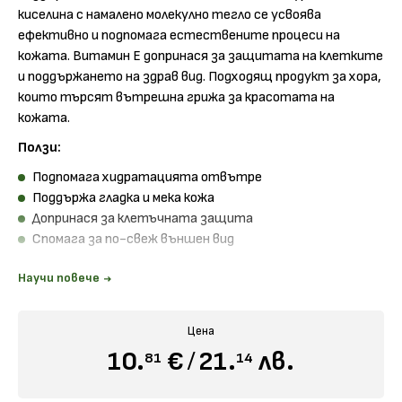
киселина с намалено молекулно тегло се усвоява
ефективно и подпомага естествените процеси на
кожата. Витамин Е допринася за защитата на клетките
и поддържането на здрав вид. Подходящ продукт за хора,
които търсят вътрешна грижа за красотата на
кожата.
Ползи:
Подпомага хидратацията отвътре
Поддържа гладка и мека кожа
Допринася за клетъчната защита
Спомага за по-свеж външен вид
Състав:
Научи повече
В 1 капсула: хиалуронова киселина, витамин Е
Начин на употреба:
Цена
По 1 капсула дневно след хранене
10.
€
/
21.
лв.
81
14
Разгледайте всички продукти от
Teva
, които предлагаме
в
онлайн дрогерия Вива
!