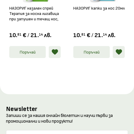
НАЗОРИГ назален спрей
НАЗОРИГ капки за нос 20мл
Терапия за носна лигавица
при запушен и течащ нос,
20мл
10.
€
/
21.
лв.
10.
€
/
21.
лв.
81
14
81
14
Поръчай
Поръчай
Newsletter
Запиши се за нашия онлайн бюлетин и научи първи за
промоционални и нови продукти!