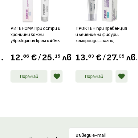
РИГЕНОМА При остри и
ПРОКТЕН при превенция
хронични кожни
и лечение на фисури,
увреждания крем х 40мл
хемороиди, анални,
перианални и
ендоректални
.
12.
€
/
25.
лв.
13.
€
/
27.
лв
86
15
83
05
заболявания крем, 40мл
Поръчай
Поръчай