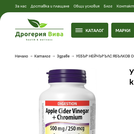
За нас
Доставка и плащане
Общи условия
Блог
Контакт
КАТАЛОГ
МАРКИ
Начало
Каталог
Здраве
УЕБЪР НЕЙЧЪРЪЛС ЯБЪЛКОВ ОЦ
У
к
На