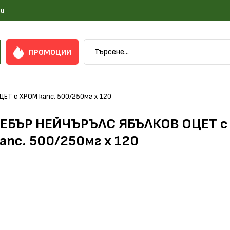
и
ПРОМОЦИИ
ЕТ с ХРОМ капс. 500/250мг х 120
ЕБЪР НЕЙЧЪРЪЛС ЯБЪЛКОВ ОЦЕТ с
апс. 500/250мг х 120
учи повече