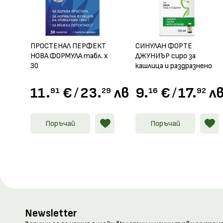
ПРОСТЕНАЛ ПЕРФЕКТ
СИНУЛАН ФОРТЕ
НОВА ФОРМУЛА табл. х
ДЖУНИЪР сиро за
30
кашлица и раздразнено
гърло 120мл
11.
€
/
23.
лв.
9.
€
/
17.
лв
91
29
16
92
Поръчай
Поръчай
Newsletter