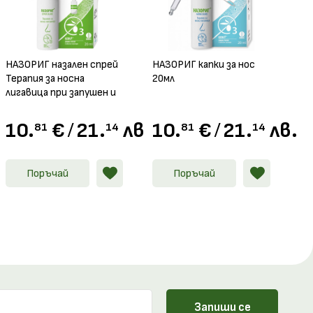
НАЗОРИГ назален спрей
НАЗОРИГ капки за нос
Терапия за носна
20мл
лигавица при запушен и
течащ нос, 20мл
.
10.
€
/
21.
лв.
10.
€
/
21.
лв.
81
14
81
14
Поръчай
Поръчай
Запиши се