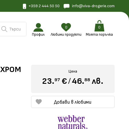
+359 2 444 50 50
info@viva-drogerie.com
0
0
Търси
Профил
Любими продукти
Моята поръчка
 ХРОМ
Цена
23.
€
/
46.
лв.
97
88
Добави в любими