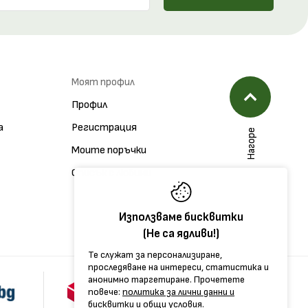
Моят профил
Профил
а
Регистрация
Нагоре
Моите поръчки
Списък с любими
Използваме бисквитки
(Не са ядливи!)
Те служат за персонализиране,
проследяване на интереси, статистика и
анонимно таргетиране. Прочетете
повече:
политика за лични данни и
бисквитки
и
общи условия.