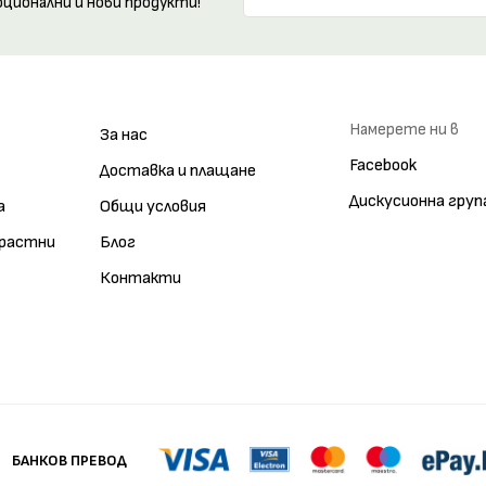
оционални и нови продукти!
Намерете ни в
За нас
Facebook
Доставка и плащане
Дискусионна груп
а
Общи условия
зрастни
Блог
Контакти
БАНКОВ ПРЕВОД