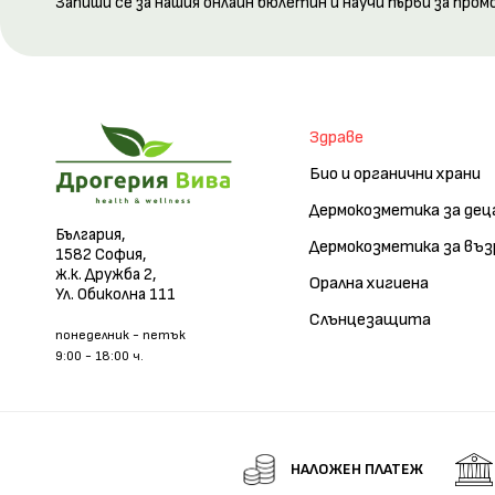
Запиши се за нашия онлайн бюлетин и научи първи за пром
Здраве
Био и органични храни
Дермокозметика за дец
България,
Дермокозметика за въ
1582 София,
ж.к. Дружба 2,
Орална хигиена
Ул. Обиколна 111
Слънцезащита
понеделник - петък
9:00 - 18:00 ч.
НАЛОЖЕН ПЛАТЕЖ