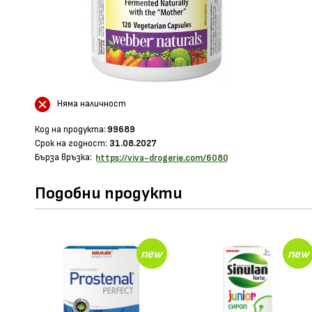
Няма наличност
Код на продукта:
99689
Срок на годност:
31.08.2027
Бърза връзка:
https://viva-drogerie.com/6080
Подобни продукти
new
new