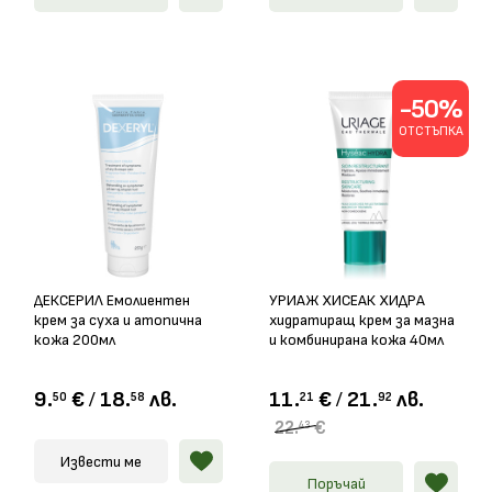
-50%
ОТСТЪПКА
ДЕКСЕРИЛ Емолиентен
УРИАЖ ХИСЕАК ХИДРА
крем за суха и атопична
хидратиращ крем за мазна
кожа 200мл
и комбинирана кожа 40мл
9.
€
/
18.
лв.
11.
€
/
21.
лв.
50
58
21
92
22.
€
43
Извести ме
Поръчай