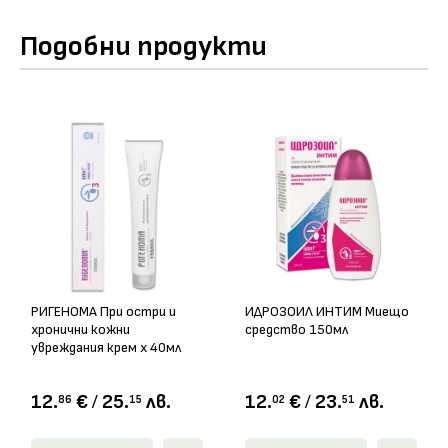
Подобни продукти
РИГЕНОМА При остри и
ИДРОЗОИЛ ИНТИМ Миещо
хронични кожни
средство 150мл
увреждания крем х 40мл
12.
€
/
25.
лв.
12.
€
/
23.
лв.
86
15
02
51