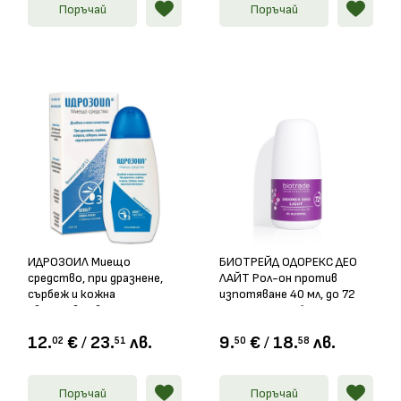
Поръчай
Поръчай
ИДРОЗОИЛ Миещо
БИОТРЕЙД ОДОРЕКС ДЕО
средство, при дразнене,
ЛАЙТ Рол-он против
сърбеж и кожна
изпотяване 40 мл, до 72
свръхчувствителност
часа защита, без алкохол
150мл
12.
€
/
23.
лв.
9.
€
/
18.
лв.
02
51
50
58
Поръчай
Поръчай