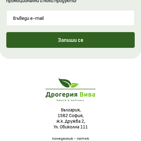
промоционални и нови продукти!
Запиши се
България,
1582 София,
ж.к. Дружба 2,
Ул. Обиколна 111
понеделник - петък