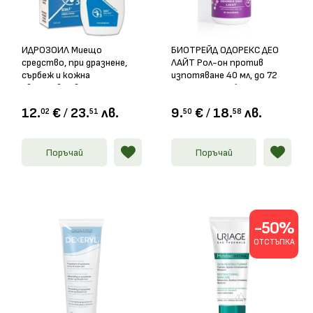
ИДРОЗОИЛ Миещо
БИОТРЕЙД ОДОРЕКС ДЕО
средство, при дразнене,
ЛАЙТ Рол-он против
сърбеж и кожна
изпотяване 40 мл, до 72
свръхчувствителност
часа защита, без алкохол
150мл
12.
€
/
23.
лв.
9.
€
/
18.
лв.
02
51
50
58
Поръчай
Поръчай
-50%
ОТСТЪПКА