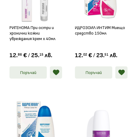
РИГЕНОМА При остри и
ИДРОЗОИЛ ИНТИМ Миещо
хронични кожни
средство 150мл
увреждания крем х 40мл
12.
€
/
25.
лв.
12.
€
/
23.
лв.
86
15
02
51
Поръчай
Поръчай