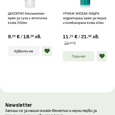
ДЕКСЕРИЛ Емолиентен
УРИАЖ ХИСЕАК ХИДРА
крем за суха и атопична
хидратиращ крем за мазна
кожа 200мл
и комбинирана кожа 40мл
9.
€
/
18.
лв.
11.
€
/
21.
лв.
50
58
21
92
22.
€
43
Извести ме
Поръчай
Newsletter
Запиши се за нашия онлайн бюлетин и научи първи за