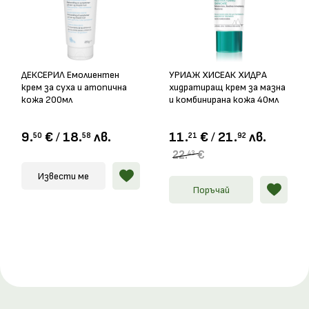
ДЕКСЕРИЛ Емолиентен
УРИАЖ ХИСЕАК ХИДРА
крем за суха и атопична
хидратиращ крем за мазна
кожа 200мл
и комбинирана кожа 40мл
9.
€
/
18.
лв.
11.
€
/
21.
лв.
50
58
21
92
22.
€
43
Извести ме
Поръчай