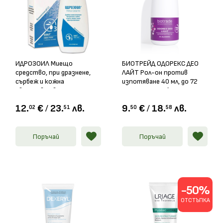
ИДРОЗОИЛ Миещо
БИОТРЕЙД ОДОРЕКС ДЕО
средство, при дразнене,
ЛАЙТ Рол-он против
сърбеж и кожна
изпотяване 40 мл, до 72
свръхчувствителност
часа защита, без алкохол
150мл
12.
€
/
23.
лв.
9.
€
/
18.
лв.
02
51
50
58
Поръчай
Поръчай
-50%
ОТСТЪПКА