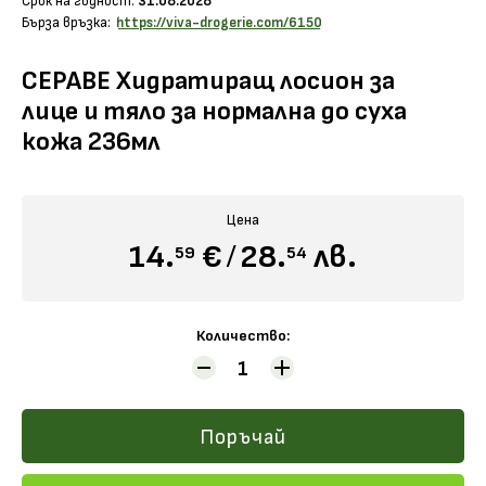
Срок на годност:
31.08.2028
Бърза връзка:
https://viva-drogerie.com/6150
СЕРАВЕ Хидратиращ лосион за
лице и тяло за нормална до суха
кожа 236мл
Научи повече
Цена
14.
€
/
28.
лв.
59
54
Количество:
Поръчай