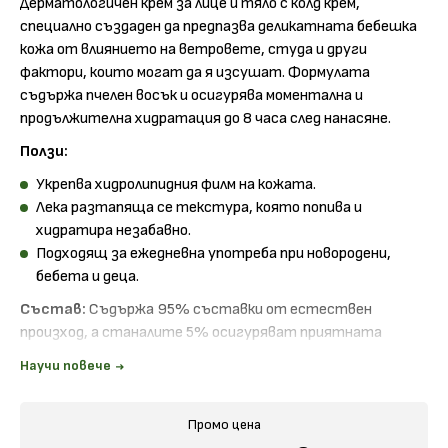
Дерматологичен крем за лице и тяло с колд крем,
специално създаден да предпазва деликатната бебешка
кожа от влиянието на ветровете, студа и други
фактори, които могат да я изсушат. Формулата
съдържа пчелен восък и осигурява моментална и
продължителна хидратация до 8 часа след нанасяне.
Ползи:
Укрепва хидролипидния филм на кожата.
Лека разтапяща се текстура, която попива и
хидратира незабавно.
Подходящ за ежедневна употреба при новородени,
бебета и деца.
Състав:
Съдържа 95% съставки от естествен
произход, а станалите 5% осигуряват приятната
текстура на продукта и защитават формулата от
Научи повече
замърсяване.
Патентован подхранващ комплекс
Avocado
Промо цена
Perseose
(Захари от авокадо).