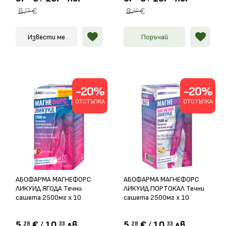
6.
€
8.
€
75
40
Извести ме
Поръчай
-20%
-20%
ОТСТЪПКА
ОТСТЪПКА
АБОФАРМА МАГНЕФОРС
АБОФАРМА МАГНЕФОРС
ЛИКУИД ЯГОДА Течни
ЛИКУИД ПОРТОКАЛ Течни
сашета 2500мг х 10
сашета 2500мг х 10
5.
€
/
10.
лв.
5.
€
/
10.
лв.
28
33
28
33