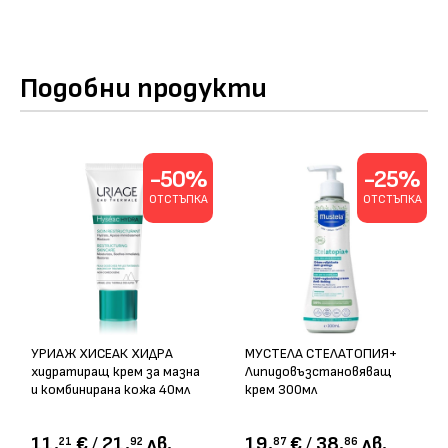
Подобни продукти
-50%
-25%
ОТСТЪПКА
ОТСТЪПКА
УРИАЖ ХИСЕАК ХИДРА
МУСТЕЛА СТЕЛАТОПИЯ+
хидратиращ крем за мазна
Липидовъзстановяващ
и комбинирана кожа 40мл
крем 300мл
11.
€
/
21.
лв.
19.
€
/
38.
лв.
21
92
87
86