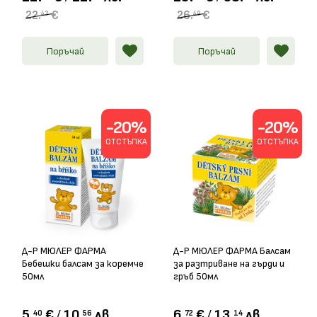
22.
€
26.
€
43
49
Поръчай
Поръчай
-20%
-20%
ОТСТЪПКА
ОТСТЪПКА
Д-Р МЮЛЕР ФАРМА
Д-Р МЮЛЕР ФАРМА Балсам
Бебешки балсам за коремче
за разтриване на гърди и
50мл
гръб 50мл
5.
€
/
10.
лв.
6.
€
/
13.
лв.
40
56
72
14