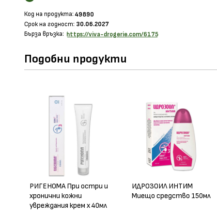
Ви
Код на продукта:
49890
Срок на годност:
30.06.2027
Бърза връзка:
https://viva-drogerie.com/6175
Подобни продукти
РИГЕНОМА При остри и
ИДРОЗОИЛ ИНТИМ
хронични кожни
Миещо средство 150мл
увреждания крем х 40мл