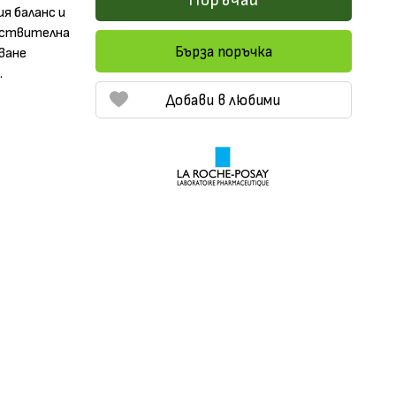
Поръчай
я баланс и
увствителна
Бърза поръчка
иване
.
Добави в любими
то
 дрогерия