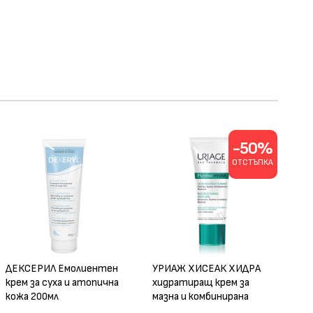
-50%
ОТСТЪПКА
ДЕКСЕРИЛ Емолиентен
УРИАЖ ХИСЕАК ХИДРА
крем за суха и атопична
хидратиращ крем за
кожа 200мл
мазна и комбинирана
кожа 40мл