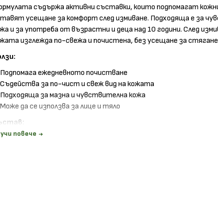
ормулата съдържа активни съставки, които подпомагат кожни
ставят усещане за комфорт след измиване. Подходяща е за ч
жа и за употреба от възрастни и деца над 10 години. След изм
жата изглежда по-свежа и почистена, без усещане за стягане
олзи:
Подпомага ежедневното почистване
Съдейства за по-чист и свеж вид на кожата
Подходяща за мазна и чувствителна кожа
Може да се използва за лице и тяло
ъстав:
ylobioma, Zinc PCA, термална вода
учи повече
ачин на употреба:
насяйте върху влажна кожа с леки масажни движения, след кое
плакнете.
ъхранение:
и температура до 25 градуса, далеч от деца
азгледайте и останалите продукти от
La Roche-Posay
в
онлайн