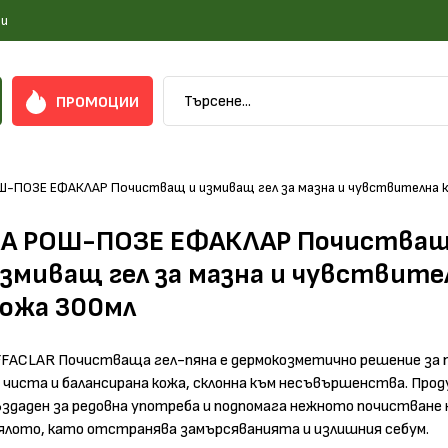
и
ПРОМОЦИИ
Ш-ПОЗЕ ЕФАКЛАР Почистващ и измиващ гел за мазна и чувствителна 
ЛА РОШ-ПОЗЕ ЕФАКЛАР Почистващ
змиващ гел за мазна и чувствите
ожа 300мл
FFACLAR Почистваща гел-пяна е дермокозметично решение за
 чиста и балансирана кожа, склонна към несъвършенства. Про
здаден за редовна употреба и подпомага нежното почистване 
ялото, като отстранява замърсяванията и излишния себум.