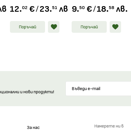
150мл
без алкохол
лв.
12.
€
/
23.
лв.
9.
€
/
18.
лв.
02
51
50
58
Поръчай
Поръчай
оционални и нови продукти!
Намерете ни в
За нас