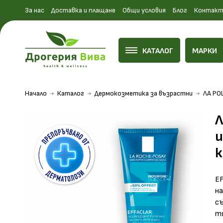
За нас
Доставка и плащане
Общи условия
Блог
Контакт
КАТАЛОГ
МАРКИ
Начало
Каталог
Дермокозметика за възрастни
ЛА РО
и
к
E
на
съ
т