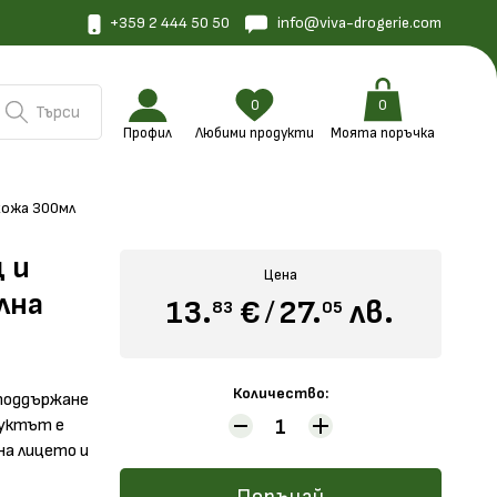
+359 2 444 50 50
info@viva-drogerie.com
0
0
Търси
Профил
Любими продукти
Моята поръчка
кожа 300мл
 и
Цена
лна
13.
€
/
27.
лв.
83
05
Количество:
 поддържане
дуктът е
на лицето и