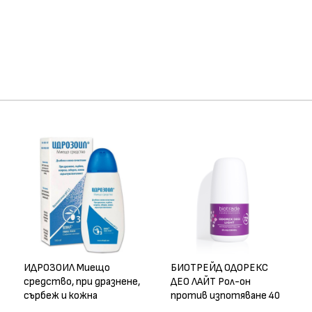
ва!
ИДРОЗОИЛ Миещо
БИОТРЕЙД ОДОРЕКС
средство, при дразнене,
ДЕО ЛАЙТ Рол-он
сърбеж и кожна
против изпотяване 40
свръхчувствителност
мл, до 72 часа защита,