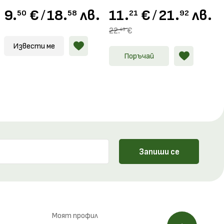
9.
€
/
18.
лв.
11.
€
/
21.
лв.
50
58
21
92
22.
€
43
Извести ме
Поръчай
Запиши се
Моят профил