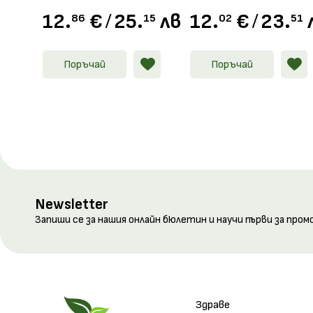
12.
€
/
25.
лв.
12.
€
/
23.
86
15
02
51
Поръчай
Поръчай
Newsletter
Запиши се за нашия онлайн бюлетин и научи първи за пром
Здраве