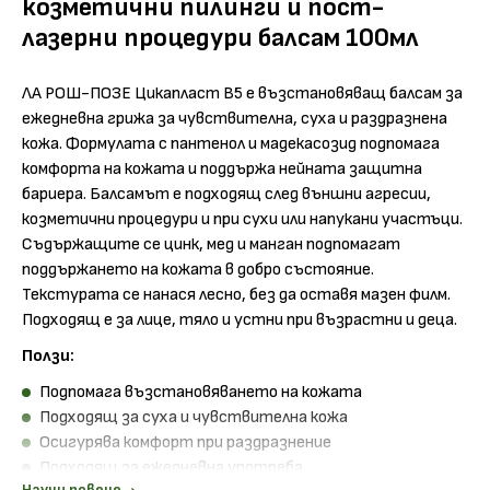
козметични пилинги и пост-
лазерни процедури балсам 100мл
ЛА РОШ-ПОЗЕ Цикапласт B5 е възстановяващ балсам за
ежедневна грижа за чувствителна, суха и раздразнена
кожа. Формулата с пантенол и мадекасозид подпомага
комфорта на кожата и поддържа нейната защитна
бариера. Балсамът е подходящ след външни агресии,
козметични процедури и при сухи или напукани участъци.
Съдържащите се цинк, мед и манган подпомагат
поддържането на кожата в добро състояние.
Текстурата се нанася лесно, без да оставя мазен филм.
Подходящ е за лице, тяло и устни при възрастни и деца.
Ползи:
Подпомага възстановяването на кожата
Подходящ за суха и чувствителна кожа
Осигурява комфорт при раздразнение
Подходящ за ежедневна употреба