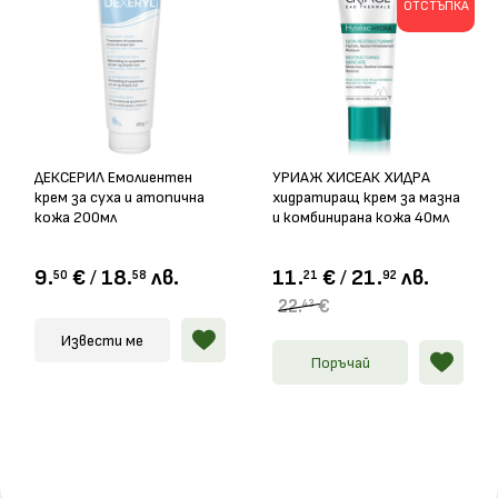
ОТСТЪПКА
ДЕКСЕРИЛ Емолиентен
УРИАЖ ХИСЕАК ХИДРА
крем за суха и атопична
хидратиращ крем за мазна
кожа 200мл
и комбинирана кожа 40мл
9.
€
/
18.
лв.
11.
€
/
21.
лв.
50
58
21
92
22.
€
43
Извести ме
Поръчай