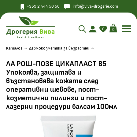
+359 2 444 50 50
info@viva-drogerie.com
0
0
Каталог
Дермокозметика за възрастни
ЛА РОШ-ПОЗЕ ЦИКАПЛАСТ B5
Упокоява, защитава и
възстановява кожата след
оперативни шевове, пост-
козметични пилинги и пост-
лазерни процедури балсам 100мл