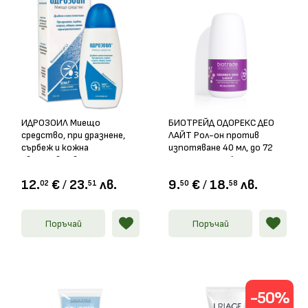
ИДРОЗОИЛ Миещо
БИОТРЕЙД ОДОРЕКС ДЕО
средство, при дразнене,
ЛАЙТ Рол-он против
сърбеж и кожна
изпотяване 40 мл, до 72
свръхчувствителност
часа защита, без алкохол
150мл
12.
€
/
23.
лв.
9.
€
/
18.
лв.
02
51
50
58
Поръчай
Поръчай
-50%