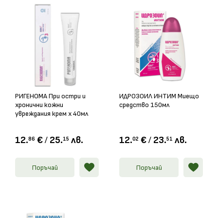
РИГЕНОМА При остри и
ИДРОЗОИЛ ИНТИМ Миещо
хронични кожни
средство 150мл
увреждания крем х 40мл
12.
€
/
25.
лв.
12.
€
/
23.
лв.
86
15
02
51
Поръчай
Поръчай