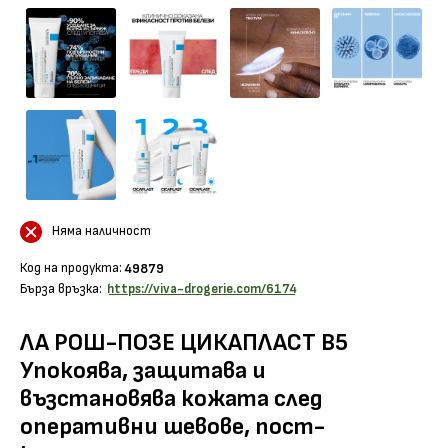
Няма наличност
Код на продукта:
49879
Бърза връзка:
https://viva-drogerie.com/6174
ЛА РОШ-ПОЗЕ ЦИКАПЛАСТ B5
Упокоява, защитава и
възстановява кожата след
оперативни шевове, пост-