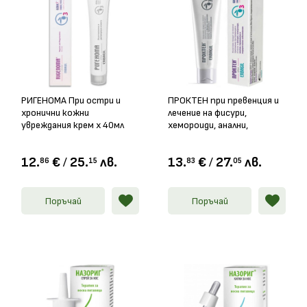
РИГЕНОМА При остри и
ПРОКТЕН при превенция и
хронични кожни
лечение на фисури,
увреждания крем х 40мл
хемороиди, анални,
перианални и ендоректални
заболявания крем, 40мл
12.
€
/
25.
лв.
13.
€
/
27.
лв.
86
15
83
05
Поръчай
Поръчай