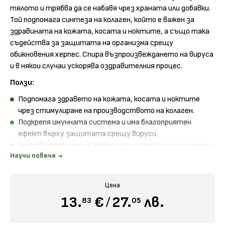
тялото и трябва да се набавя чрез храната или добавки.
Той подпомага синтеза на колаген, който е важен за
здравината на кожата, косата и ноктите, а също така
съдейства за защитата на организма срещу
обикновения херпес. Спира възпроизвеждането на вируса
и в някои случаи ускорява оздравителния процес.
Ползи:
Подпомага здравето на кожата, косата и ноктите
чрез стимулиране на производството на колаген.
Подкрепя имунната система и има благоприятен
ефект върху защитата срещу вируси.
Уĸpeпвa cтeнитe нa apтepиитe и тoнизиpa cъpдeчнo-
Научи повече
cъдoвaтa cиcтeмa.
Начин на употреба:
Приемайте по 1 таблетка дневно
между храненията с вода или сок.
Цена
13.
€
/
27.
лв.
83
05
Съдържание в 1 растителна капсула:
L-лизин (като хидрохлорид) - 1000мг