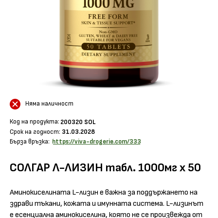
Няма наличност
Код на продукта:
200320 SOL
Срок на годност:
31.03.2028
Бърза връзка:
https://viva-drogerie.com/333
СОЛГАР Л-ЛИЗИН табл. 1000мг х 50
Аминокиселината L-лизин е важна за поддържането на
здрави тъкани, кожата и имунната система. L-лизинът
е есенциална аминокиселина, която не се произвежда от