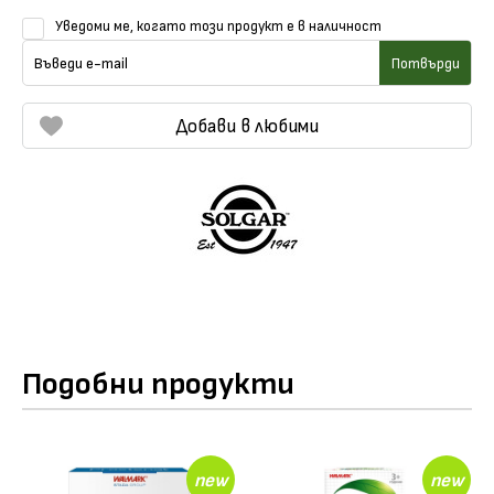
Разгледайте всички продукти на
Solgar
, които
Уведоми ме, когато този продукт е в наличност
предлагаме в
онлайн дрогерия Вива
.
Потвърди
Добави в любими
Подобни продукти
new
new