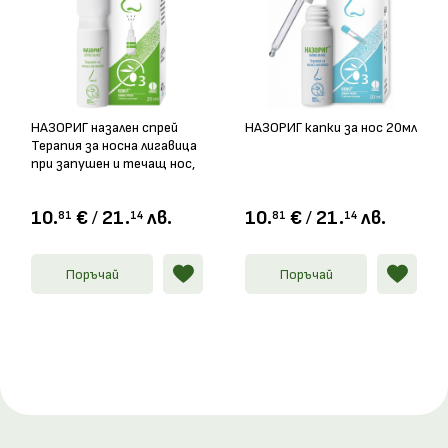
НАЗОРИГ назален спрей
НАЗОРИГ капки за нос 20мл
Терапия за носна лигавица
при запушен и течащ нос,
20мл
10.
€
/
21.
лв.
10.
€
/
21.
лв.
81
14
81
14
Поръчай
Поръчай