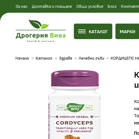
За нас
Доставка и плащане
Общи условия
Блог
Контакт
КАТАЛОГ
МАРКИ
Начало
Каталог
Здраве
Лечебни гъби
КОРДИЦЕПС Нер
К
и
Ко
на
То
м
П