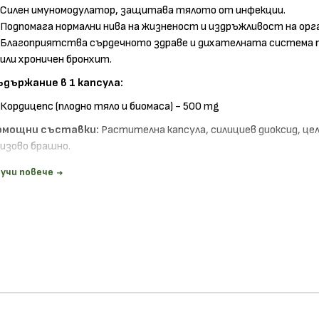
Силен имуномодулатор, защитава тялото от инфекции.
Подпомага нормални нива на жизненост и издръжливост на орг
Благоприятства сърдечното здраве и дихателната система 
или хроничен бронхит.
ъдържание в 1 капсула:
Кордицепс (плодно тяло и биомаса) - 500 mg
омощни съставки:
Растителна капсула, силициев диоксид, цел
изово брашно.
е съдържа:
изкуствени оцветители, аромати, консерванти, м
учи повече
одукти, царевица, глутен, соя, захар, сол, пшеница, дрожди. П
егани/вегетарианци.
ачин на прием:
Приемайте по 2 капсули 2 пъти дневно с храна ил
згледайте всички продукти на
Nature's Way
, които предлагаме
огерия Вива
!