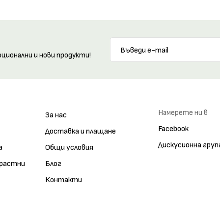
оционални и нови продукти!
Намерете ни в
За нас
Facebook
Доставка и плащане
Дискусионна груп
а
Общи условия
зрастни
Блог
Контакти