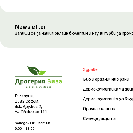
Newsletter
Запиши се за нашия онлайн бюлетин и научи първи за пром
Здраве
Био и органични храни
Дермокозметика за дец
България,
Дермокозметика за въ
1582 София,
ж.к. Дружба 2,
Орална хигиена
Ул. Обиколна 111
Слънцезащита
понеделник - петък
9:00 - 18:00 ч.