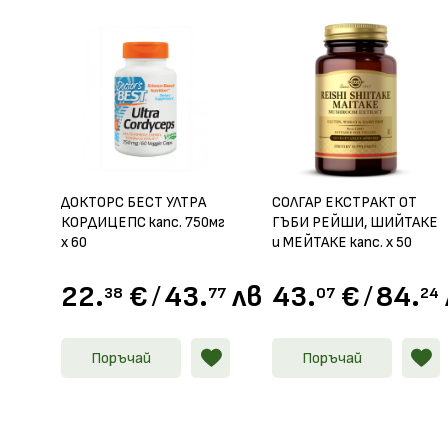
ДОКТОРС БЕСТ УЛТРА
СОЛГАР ЕКСТРАКТ ОТ
КОРДИЦЕПС капс. 750мг
ГЪБИ РЕЙШИ, ШИЙТАКЕ
х 60
и МEЙТАКЕ капс. х 50
22.
€
/
43.
лв.
43.
€
/
84.
38
77
07
24
Поръчай
Поръчай