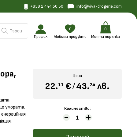
+359 2 444 50 50
info@viva-drogerie.com
0
0
Търси
Профил
Любими продукти
Моята поръчка
ора,
Цена
22.
€
/
43.
лв.
11
24
ската
що умората.
Количество:
 енергийния
кция.