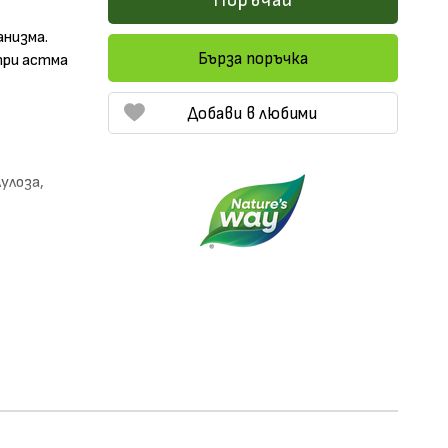
Поръчай
анизма.
Бърза поръчка
при астма
Добави в любими
улоза,
лечни
одходящо за
и вода.
 в
онлайн