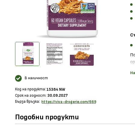
С
П
ор
Н
На
В наличност
пр
в
Код на продукта:
15384 NW
Н
Срок на годност:
30.09.2027
Бърза връзка:
https://viva-drogerie.com/669
Ра
др
Подобни продукти