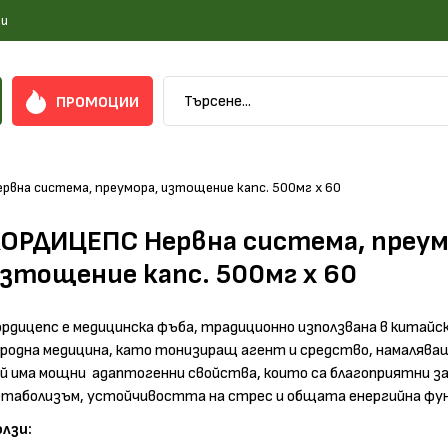
и
ПРОМОЦИИ
вна система, преумора, изтощение капс. 500мг х 60
ОРДИЦЕПС Нервна система, преум
зтощение капс. 500мг х 60
рдицепс е медицинска фъба, традиционно използвана в китай
родна медицина, като тонизиращ агент и средство, намалява
й има мощни адаптогенни свойства, които са благоприятни за
етаболизъм, устойчивостта на стрес и общата енергийна фун
олзи: