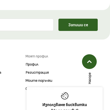
Запиши се
Моят профил
Профил
а
Регистрация
Нагоре
Моите поръчки
Списък с любими
Използваме бисквитки