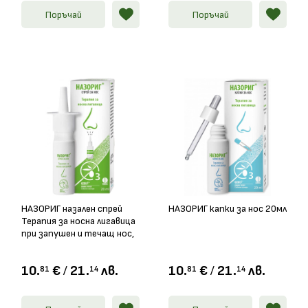
Поръчай
Поръчай
НАЗОРИГ назален спрей
НАЗОРИГ капки за нос 20мл
Терапия за носна лигавица
при запушен и течащ нос,
20мл
10.
€
/
21.
лв.
10.
€
/
21.
лв.
81
14
81
14