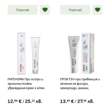
Поръчай
Поръчай
РИГЕНОМА При остри и
ПРОКТЕН при превенция и
хронични кожни
лечение на фисури,
увреждания крем х 40мл
хемороиди, анални,
перианални и ендоректални
заболявания крем, 40мл
12.
€
/
25.
лв.
13.
€
/
27.
лв.
86
15
83
05