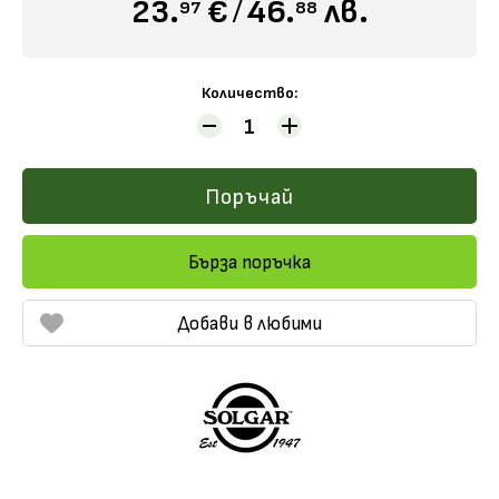
23.
€
/
46.
лв.
97
88
Разгледайте всички продукти на
Solgar
, които
предлагаме в
онлайн дрогерия Вива
.
Количество:
Поръчай
Бърза поръчка
Добави в любими