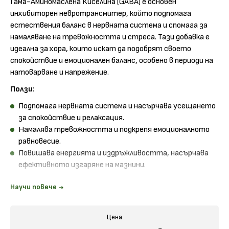
Гама-Аминомаслена Киселина (GABA) е основен
инхибиторен невротрансмитер, който подпомага
естествения баланс в нервната система и спомага за
намаляване на тревожността и стреса. Тази добавка е
идеална за хора, които искат да подобрят своето
спокойствие и емоционален баланс, особено в периоди на
натоварване и напрежение.
Ползи:
Подпомага нервната система и насърчава усещането
за спокойствие и релаксация.
Намалява тревожността и подкрепя емоционалното
равновесие.
Повишава енергията и издръжливостта, насърчава
ефективното изгаряне на мазнини.
Начин на употреба:
Приемайте по 1 капсула дневно
Научи повече
между храненията с вода или сок.
Съдържание 1 растителна капсула:
Цена
GABA (гама-аминомаслена киселина) - 500мг