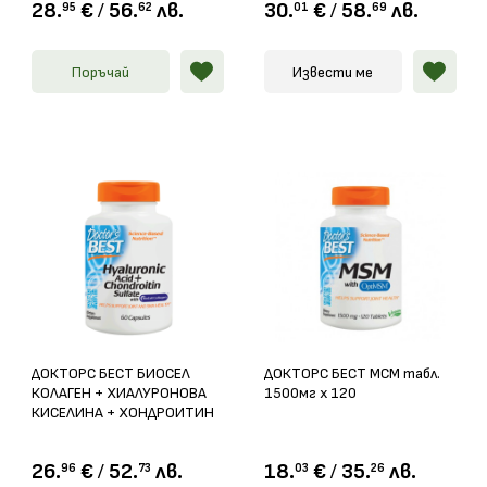
28.
€
/
56.
лв.
30.
€
/
58.
лв.
95
62
01
69
Поръчай
Извести ме
ДОКТОРС БЕСТ БИОСЕЛ
ДОКТОРС БЕСТ МСМ табл.
КОЛАГЕН + ХИАЛУРОНОВА
1500мг х 120
КИСЕЛИНА + ХОНДРОИТИН
капс. Х 60
26.
€
/
52.
лв.
18.
€
/
35.
лв.
96
73
03
26