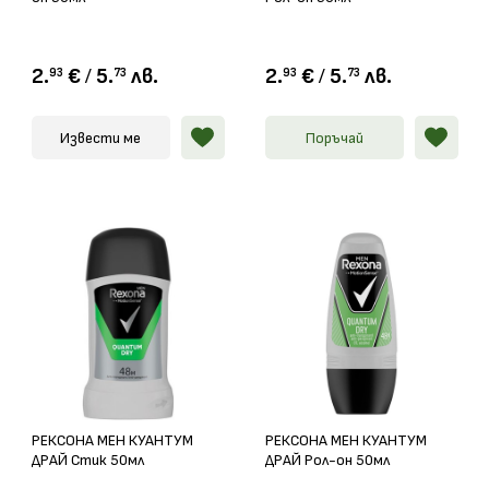
2.
€
/
5.
лв.
2.
€
/
5.
лв.
93
73
93
73
Извести ме
Поръчай
РЕКСОНА МЕН КУАНТУМ
РЕКСОНА МЕН КУАНТУМ
ДРАЙ Стик 50мл
ДРАЙ Рол-он 50мл