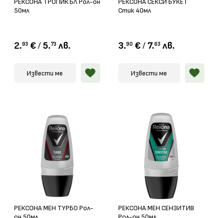
РЕКСОНА ТРОПИКЪЛ Рол-он
РЕКСОНА СЕКСИ БУКЕТ
50мл
Стик 40мл
2.
€
/
5.
лв.
3.
€
/
7.
лв.
93
73
90
63
Извести ме
Извести ме
РЕКСОНА МЕН ТУРБО Рол-
РЕКСОНА МЕН СЕНЗИТИВ
он 50мл
Рол-он 50мл