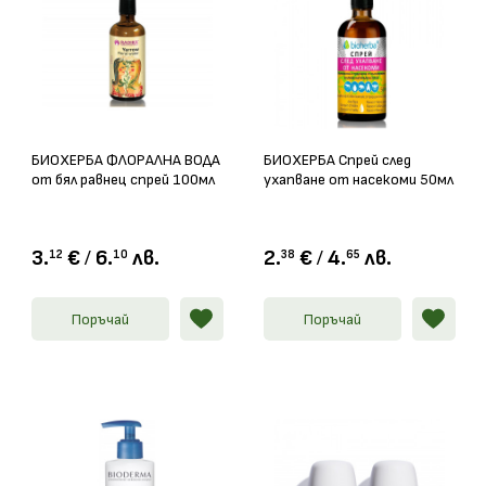
БИОХЕРБА ФЛОРАЛНА ВОДА
БИОХЕРБА Спрей след
от бял равнец спрей 100мл
ухапване от насекоми 50мл
3.
€
/
6.
лв.
2.
€
/
4.
лв.
12
10
38
65
Поръчай
Поръчай