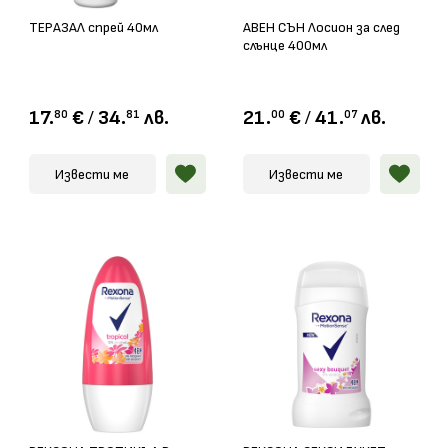
ТЕРАЗАЛ спрей 40мл
АВЕН СЪН Лосион за след
слънце 400мл
17.
€
/
34.
лв.
21.
€
/
41.
лв.
80
81
00
07
Извести ме
Извести ме