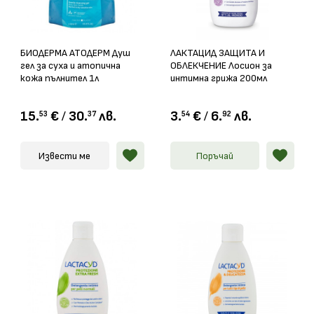
БИОДЕРМА АТОДЕРМ Душ
ЛАКТАЦИД ЗАЩИТА И
гел за суха и атопична
ОБЛЕКЧЕНИЕ Лосион за
кожа пълнител 1л
интимна грижа 200мл
15.
€
/
30.
лв.
3.
€
/
6.
лв.
53
37
54
92
Извести ме
Поръчай