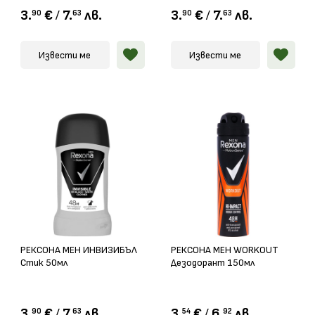
3.
€
/
7.
лв.
3.
€
/
7.
лв.
90
63
90
63
Извести ме
Извести ме
РЕКСОНА МЕН ИНВИЗИБЪЛ
РЕКСОНА МЕН WORKOUT
Стик 50мл
Дезодорант 150мл
3.
€
/
7.
лв.
3.
€
/
6.
лв.
90
63
54
92