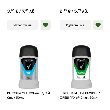
3.
€
/
7.
лв.
2.
€
/
5.
лв.
90
63
93
73
Извести ме
Извести ме
РЕКСОНА МЕН КОБАЛТ ДРАЙ
РЕКСОНА МЕН ИНВИЗИБЪЛ
Стик 50мл
ФРЕШ ПАУЪР Стик 50мл