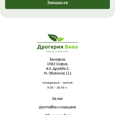
Запиши се
България,
1582 София,
ж.к. Дружба 2,
Ул. Обиколна 111
понеделник - петък
9:00 - 18:00 ч.
За нас
Доставка и плащане