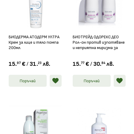
БИОДЕРМА АТОДЕРМ УЛТРА
БИОТРЕЙД ОДОРЕКС ДЕО
Крем за лице и тяло помпа
Рол-он против изпотяване
200мл
и неприятна миризма за
ръце и подмишници 2 х 40мл
15.
€
/
31.
лв.
15.
€
/
30.
лв.
97
23
77
84
Поръчай
Поръчай