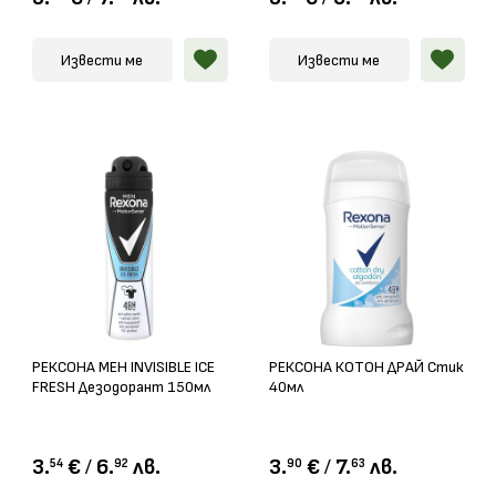
Извести ме
Извести ме
РЕКСОНА МЕН INVISIBLE ICE
РЕКСОНА КОТОН ДРАЙ Стик
FRESH Дезодорант 150мл
40мл
3.
€
/
6.
лв.
3.
€
/
7.
лв.
54
92
90
63