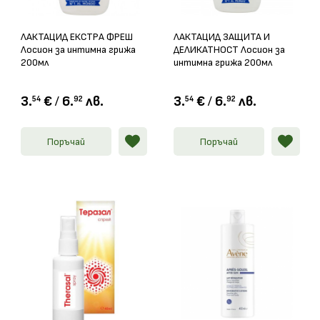
ЛАКТАЦИД ЕКСТРА ФРЕШ
ЛАКТАЦИД ЗАЩИТА И
Лосион за интимна грижа
ДЕЛИКАТНОСТ Лосион за
200мл
интимна грижа 200мл
3.
€
/
6.
лв.
3.
€
/
6.
лв.
54
92
54
92
Поръчай
Поръчай