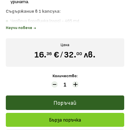
урината.
Съдържание в 1 капсула:
Червена боровинка (плод) - 465 mg
Научи повече
Начин на прием:
По 2 капсули 3 пъти дневно с вода. За
интензивна употреба - по 4 капсули 3 пъти дневно. За
максимална ефикасност пийте по 6-8 чаши вода или
Цена
други течности на ден.
16.
€
/
32.
лв.
36
00
Разгледайте всички продукти на
Nature's Way
, които
предлагаме в
онлайн дрогерия Вива
!
Количество:
Поръчай
Бърза поръчка