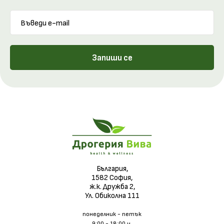
Запиши се
България,
1582 София,
ж.к. Дружба 2,
Ул. Обиколна 111
понеделник - петък
9:00 - 18:00 ч.