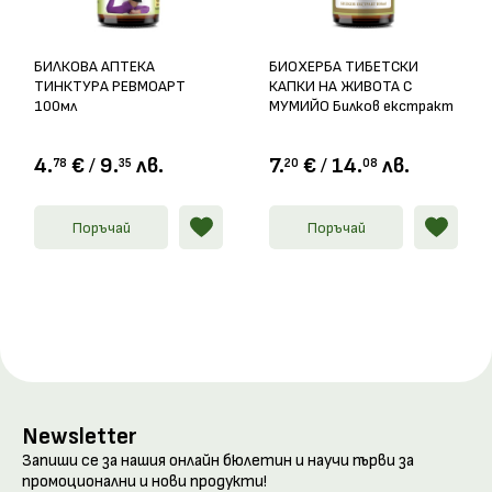
БИЛКОВА АПТЕКА
БИОХЕРБА ТИБЕТСКИ
ТИНКТУРА РЕВМОАРТ
КАПКИ НА ЖИВОТА С
100мл
МУМИЙО Билков екстракт
100мл
4.
€
/
9.
лв.
7.
€
/
14.
лв.
78
35
20
08
Поръчай
Поръчай
Newsletter
Запиши се за нашия онлайн бюлетин и научи първи за
промоционални и нови продукти!