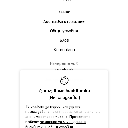
За нас
Доставка и плащане
Общи условия
Блог
Контакти
Намерете ни в
Facebook
Дискусионна група
Използваме бисквитки
(Не са ядливи!)
Те служат за персонализиране,
проследяване на интереси, статистика и
анонимно таргетиране. Прочетете
повече:
политика за лични данни и
бисквитки
и
общи условия.