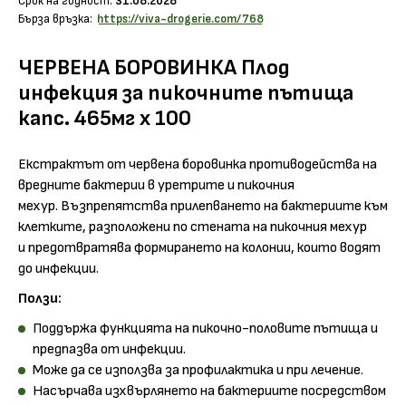
Срок на годност:
31.08.2028
Бърза връзка:
https://viva-drogerie.com/768
ЧЕРВЕНА БОРОВИНКА Плод
инфекция за пикочните пътища
капс. 465мг х 100
Екстрактът от червена боровинка противодейства на
вредните бактерии в уретрите и пикочния
мехур. Възпрепятства прилепването на бактериите към
клетките, разположени по стената на пикочния мехур
и предотвратява формирането на колонии, които водят
до инфекции.
Ползи:
Поддържа функцията на пикочно-половите пътища и
предпазва от инфекции.
Може да се използва за профилактика и при лечение.
Насърчава изхвърлянето на бактериите посредством