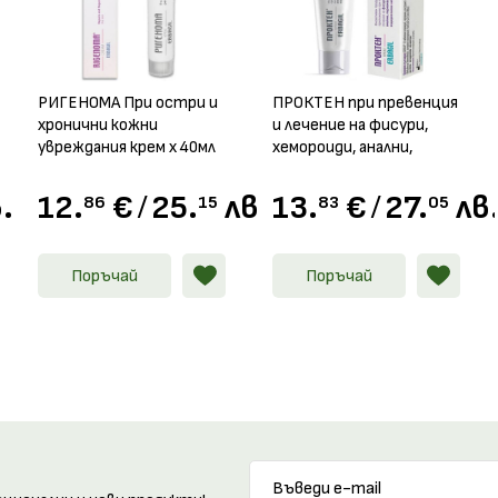
РИГЕНОМА При остри и
ПРОКТЕН при превенция
хронични кожни
и лечение на фисури,
увреждания крем х 40мл
хемороиди, анални,
перианални и
ендоректални
.
12.
€
/
25.
лв.
13.
€
/
27.
лв
86
15
83
05
заболявания крем, 40мл
Поръчай
Поръчай