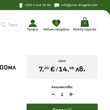
+359 2 444 50 50
info@viva-drogerie.com
0
0
Търси
Профил
Любими продукти
Моята поръчка
О
Цена
100мл
7.
€
/
14.
лв.
20
08
Количество: