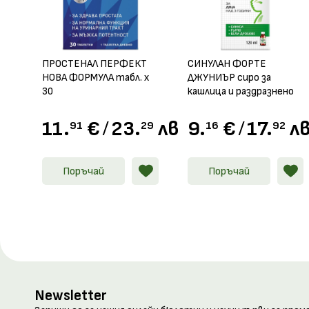
ПРОСТЕНАЛ ПЕРФЕКТ
СИНУЛАН ФОРТЕ
НОВА ФОРМУЛА табл. х
ДЖУНИЪР сиро за
30
кашлица и раздразнено
гърло 120мл
11.
€
/
23.
лв.
9.
€
/
17.
лв
91
29
16
92
Поръчай
Поръчай
Newsletter