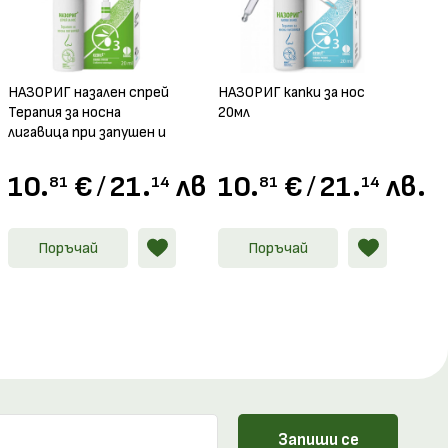
НАЗОРИГ назален спрей
НАЗОРИГ капки за нос
Терапия за носна
20мл
лигавица при запушен и
течащ нос, 20мл
.
10.
€
/
21.
лв.
10.
€
/
21.
лв.
81
14
81
14
Поръчай
Поръчай
Запиши се