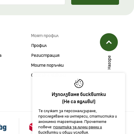
Моят профил
Профил
а
Регистрация
Нагоре
Моите поръчки
Списък с любими
Използваме бисквитки
(Не са ядливи!)
Те служат за персонализиране,
проследяване на интереси, статистика и
анонимно таргетиране. Прочетете
повече:
политика за лични данни и
бисквитки
и
общи условия.