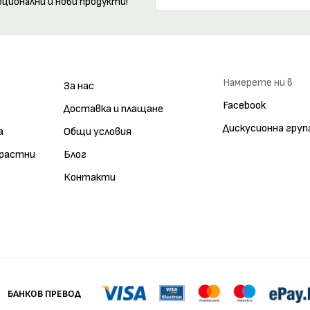
оционални и нови продукти!
Намерете ни в
За нас
Facebook
Доставка и плащане
Дискусионна груп
а
Общи условия
зрастни
Блог
Контакти
БАНКОВ ПРЕВОД