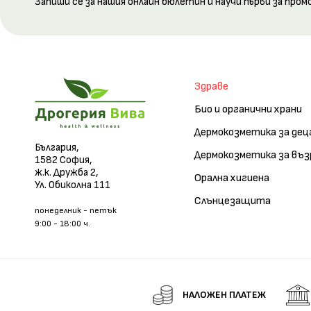
Запиши се за нашия онлайн бюлетин и научи първи за пром
Здраве
Био и органични храни
Дермокозметика за дец
България,
Дермокозметика за въ
1582 София,
ж.к. Дружба 2,
Орална хигиена
Ул. Обиколна 111
Слънцезащита
понеделник - петък
9:00 - 18:00 ч.
НАЛОЖЕН ПЛАТЕЖ