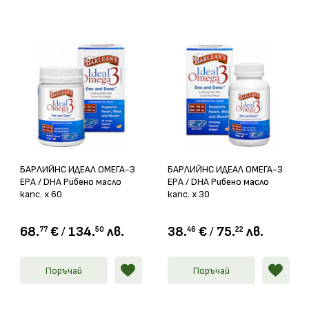
БАРЛИЙНС ИДЕАЛ ОМЕГА-3
БАРЛИЙНС ИДЕАЛ ОМЕГА-3
EPA / DHA Рибено масло
EPA / DHA Рибено масло
капс. х 60
капс. х 30
68.
€
/
134.
лв.
38.
€
/
75.
лв.
77
50
46
22
Поръчай
Поръчай