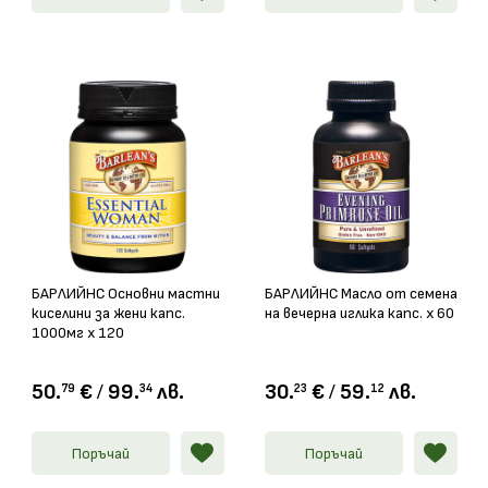
БАРЛИЙНС Основни мастни
БАРЛИЙНС Масло от семена
киселини за жени капс.
на вечерна иглика капс. х 60
1000мг х 120
50.
€
/
99.
лв.
30.
€
/
59.
лв.
79
34
23
12
Поръчай
Поръчай