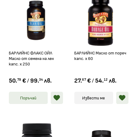
БАРЛИЙНС ФЛАКС ОЙЛ
БАРЛИЙНС Масло от пореч
Масло от семена на лен
капс. х 60
капс. х 250
50.
€
/
99.
лв.
27.
€
/
54.
лв.
79
34
67
12
Поръчай
Извести ме