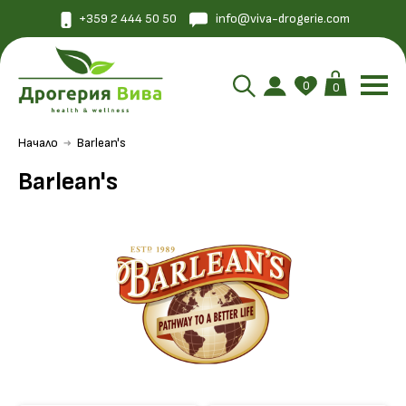
+359 2 444 50 50
info@viva-drogerie.com
0
0
Начало
Barlean's
Barlean's