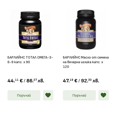
БАРЛИЙНС ТОТАЛ ОМЕГА-3-
БАРЛИЙНС Масло от семена
6-9 капс. х 90
на вечерна иглика капс. х
120
44.
€
/
86.
лв.
47.
€
/
92.
лв.
11
27
19
30
Поръчай
Поръчай