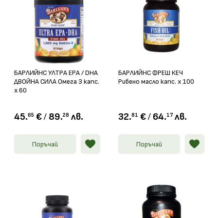
БАРЛИЙНС УЛТРА EPA / DHA
БАРЛИЙНС ФРЕШ КЕЧ
ДВОЙНА СИЛА Омега 3 капс.
Рибено масло капс. х 100
х 60
45.
€
/
89.
лв.
32.
€
/
64.
лв.
65
28
81
17
Поръчай
Поръчай