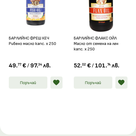
БАРЛИЙНС ФРЕШ КЕЧ
БАРЛИЙНС ФЛАКС ОЙЛ
Рибено масло капс. х 250
Масло от семена на лен
капс. х 250
49.
€
/
97.
лв.
52.
€
/
101.
лв.
77
34
02
74
Поръчай
Поръчай